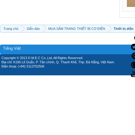
Trang chủ
Diễn đàn
MUA SẮM TRANG THIẾT BỊ CƠ ĐIỆN
Thiết bị điện
Tiếng Việt
Copyright © 2013 D.M.E.C Co.,Ltd, All Rights Reserved.
Địa chỉ: K190 Lê Duẩn, P. Tân chính, Q. Thanh Khê, Thp. Đà Nẵng, Việt Nam.
Điện thoại: (+84) 5113752506