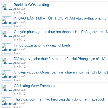
Backlink GOV đa tầng
wthoinay9
Trả lời:
0
IN BAO BÁNH MÌ – TÚI THỰC PHẨM –tuigiaythucpham.v
wthoinay9
Trả lời:
0
Chuyên phục vụ, cho thuê âm thanh ở Hải Phòng cực rẻ - 
wthoinay9
Trả lời:
0
In hộp pizza tặng ngay giấy lót bánh
wthoinay9
Trả lời:
0
DV phục vụ, cho thuê âm thanh trên Hải Phòng cực rẻ - Mr
wthoinay9
Trả lời:
0
Chuyên vịt quay Quán Toan vận chuyển nơi miễn phí ĐT: 
wthoinay9
Trả lời:
0
Cách tăng Wow Facebook
wthoinay9
Trả lời:
0
Thủ thuật comment tạo hiệu ứng đám đông trên Facebook
wthoinay9
Trả lời:
0