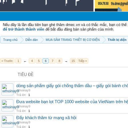
Ch
Nếu đây là lần đầu tiên bạn ghé thăm dmec.vn và có thắc mắc, bạn có th
để trở thành thành viên
để bắt đầu đăng bán sản phẩm của mình.
Trang chủ
Diễn đàn
MUA SẮM TRANG THIẾT BỊ CƠ ĐIỆN
Thiết bị điện
< Trước
1
←
4
5
6
7
8
→
15
Tiếp >
TIÊU ĐỀ
dòng sản phẩm giấy gói chống thấm dầu – giấy gói bánh c
wthoinay9
Trả lời:
1
Đưa website bạn lọt TOP 1000 website của VietNam trên hệ
wthoinay9
Trả lời:
1
Đẩy khách thăm từ mạng xã hội
wthoinay9
Trả lời:
1