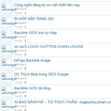
Công nghệ đăng tin ưu việt nhất hiện nay
wthoinay9
Trả lời:
1
IN HÔP BẮP RANG BƠ
wthoinay9
Trả lời:
1
Backlink GOV kim tự tháp
wthoinay9
Trả lời:
1
túi xách LOUIS VUITTON CHAIN LOUISE
wthoinay9
Trả lời:
0
Để tạo Backlink image
wthoinay9
Trả lời:
0
DV Thích Web trong SEO Google
wthoinay9
Trả lời:
0
Backlink GOV đa tầng
wthoinay9
Trả lời:
0
IN BAO BÁNH MÌ – TÚI THỰC PHẨM –tuigiaythucpham.v
wthoinay9
Trả lời:
0