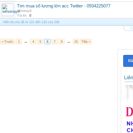
Tìm mua số lượng lớn acc Twitter - 0934225077
wthoinay9
Trả lời:
0
Hiển thị chủ đề từ 101 đến 120 của 299
Tù
< Trước
1
←
4
5
6
7
8
→
15
Tiếp >
Đă
Liê