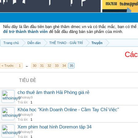
Ch
Nếu đây là lần đầu tiên bạn ghé thăm dmec.vn và có thắc mắc, bạn có th
để trở thành thành viên
để bắt đầu đăng bán sản phẩm của mình.
Trang chủ
Diễn đàn
THỂ THAO - GIẢI TRÍ
Truyện
Các 
< Trước
1
←
30
31
32
33
34
35
TIÊU ĐỀ
cho thuê âm thanh Hải Phòng giá rẻ
wthoinay9
Trả lời:
1
Khóa học "Kinh Doanh Online - Cầm Tay Chỉ Việc"
wthoinay9
Trả lời:
1
Xem phim hoạt hình Doremon tập 34
wthoinay9
Trả lời:
1