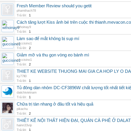
Fresh Member Review should you getit
phamthach78
Trả lời:
1
Cách tăng lượt Kiss ảnh bé trên cuộc thi thianh.mevacon.c
wthoinay9
Trả lời:
1
Làm sao để mắt không bị sụp mí
guccisino1
Trả lời:
2
Giảm mỡ và thu gọn vòng eo bánh mì
guccisino1
Trả lời:
2
THIET KE WEBSITE THUONG MAI GIA CA HOP LY O DA L
ky77ll0
Trả lời:
1
Tủ đông dàn nhôm DC-CF3896W chất lượng tốt nhất tiết kiệ
daiichivietnam
Trả lời:
1
Chữa trị tàn nhang ở đâu tốt và hiệu quả
pikachu
Trả lời:
2
THIẾT KẾ NỘI THẤT HIỆN ĐẠI, QUÁN CÀ PHÊ Ở DALAT TP
hainn33vip
Trả lời:
1