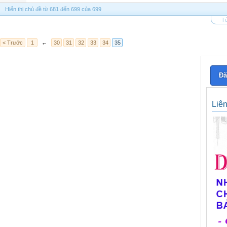
Hiển thị chủ đề từ 681 đến 699 của 699
Tù
< Trước
1
←
30
31
32
33
34
35
Đă
Liê