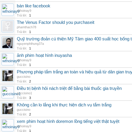
bán like facebook
wthoinay9
Trả lời:
1
The Venus Factor should you purchaseit
phamthach78
Trả lời:
1
Quỹ trường đoản cú thiện Mỹ Tâm giao 400 suất học bổng t
nguyenphihung37a
Trả lời:
1
ảnh phim hoạt hình inuyasha
wthoinay9
Trả lời:
1
Phương pháp tắm trắng an toàn và hiệu quả từ dân gian truy
guccisino
Trả lời:
2
Điều trị bệnh hôi nách triệt để bằng bài thuốc gia truyền
guccisino1
Trả lời:
3
Không cần lo lắng khi thực hiện dịch vụ tắm trắng
guccisino
Trả lời:
2
xem phim hoạt hình doremon lồng tiếng việt thật tuyệt
wthoinay9
Trả lời:
1