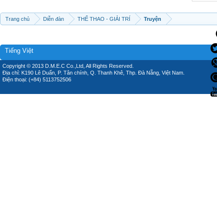
Trang chủ
Diễn đàn
THỂ THAO - GIẢI TRÍ
Truyện
Tiếng Việt
Copyright © 2013 D.M.E.C Co.,Ltd, All Rights Reserved.
Địa chỉ: K190 Lê Duẩn, P. Tân chính, Q. Thanh Khê, Thp. Đà Nẵng, Việt Nam.
Điện thoại: (+84) 5113752506