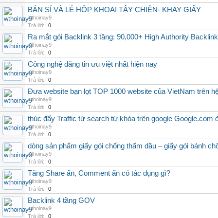
BÁN SỈ VÀ LẺ HỘP KHOAI TÂY CHIÊN- KHAY GIẤY
wthoinay9
Trả lời:
0
Ra mắt gói Backlink 3 tầng: 90,000+ High Authority Backlin
wthoinay9
Trả lời:
0
Công nghệ đăng tin ưu việt nhất hiện nay
wthoinay9
Trả lời:
0
Đưa website bạn lọt TOP 1000 website của VietNam trên hệ
wthoinay9
Trả lời:
0
thúc đẩy Traffic từ search từ khóa trên google Google.com 
wthoinay9
Trả lời:
0
dòng sản phẩm giấy gói chống thấm dầu – giấy gói bánh c
wthoinay9
Trả lời:
0
Tăng Share ẩn, Comment ẩn có tác dụng gì?
wthoinay9
Trả lời:
0
Backlink 4 tầng GOV
wthoinay9
Trả lời:
0