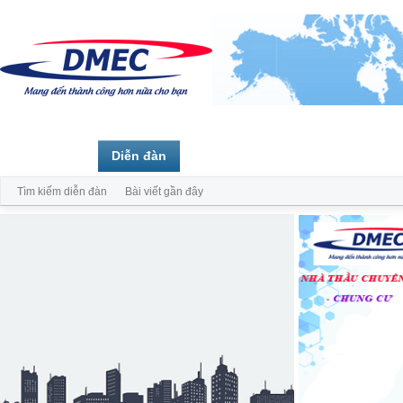
Trang chủ
Diễn đàn
Thành viên
Tìm kiếm diễn đàn
Bài viết gần đây