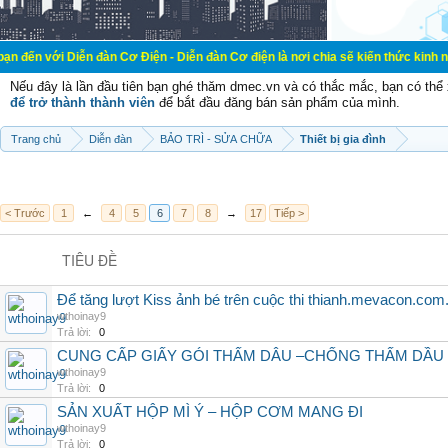
ễn đàn Cơ Điện - Diễn đàn Cơ điện là nơi chia sẽ kiến thức kinh nghiệm trong 
Nếu đây là lần đầu tiên bạn ghé thăm dmec.vn và có thắc mắc, bạn có th
để trở thành thành viên
để bắt đầu đăng bán sản phẩm của mình.
Trang chủ
Diễn đàn
BẢO TRÌ - SỬA CHỮA
Thiết bị gia đình
< Trước
1
←
4
5
6
7
8
→
17
Tiếp >
TIÊU ĐỀ
Để tăng lượt Kiss ảnh bé trên cuộc thi thianh.mevacon.com
wthoinay9
Trả lời:
0
CUNG CẤP GIẤY GÓI THẤM DÂU –CHỐNG THẤM DẦU
wthoinay9
Trả lời:
0
SẢN XUẤT HỘP MÌ Ý – HỘP CƠM MANG ĐI
wthoinay9
Trả lời:
0