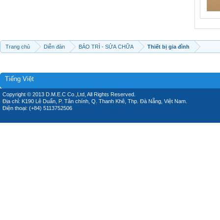
Trang chủ
Diễn đàn
BẢO TRÌ - SỬA CHỮA
Thiết bị gia đình
Tiếng Việt
Copyright © 2013 D.M.E.C Co.,Ltd, All Rights Reserved.
Địa chỉ: K190 Lê Duẩn, P. Tân chính, Q. Thanh Khê, Thp. Đà Nẵng, Việt Nam.
Điện thoại: (+84) 5113752506