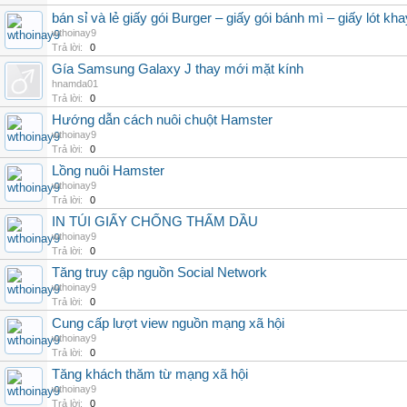
bán sỉ và lẻ giấy gói Burger – giấy gói bánh mì – giấy lót kha
wthoinay9
Trả lời:
0
Gía Samsung Galaxy J thay mới mặt kính
hnamda01
Trả lời:
0
Hướng dẫn cách nuôi chuột Hamster
wthoinay9
Trả lời:
0
Lồng nuôi Hamster
wthoinay9
Trả lời:
0
IN TÚI GIẤY CHỐNG THẤM DẦU
wthoinay9
Trả lời:
0
Tăng truy cập nguồn Social Network
wthoinay9
Trả lời:
0
Cung cấp lượt view nguồn mạng xã hội
wthoinay9
Trả lời:
0
Tăng khách thăm từ mạng xã hội
wthoinay9
Trả lời:
0