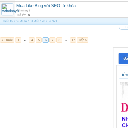
Mua Like Blog với SEO từ khóa
wthoinay9
Trả lời:
0
Hiển thị chủ đề từ 101 đến 120 của 321
Tù
< Trước
1
←
4
5
6
7
8
→
17
Tiếp >
Đă
Liê