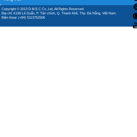
Copyright © 2013 D.M.E.C Co.,Ltd, All Rights Reserved.
Địa chỉ: K190 Lê Duẩn, P. Tân chính, Q. Thanh Khê, Thp. Đà Nẵng, Việt Nam.
Điện thoại: (+84) 5113752506