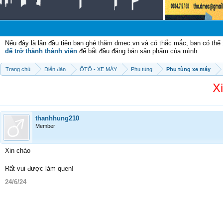
Chào 
Nếu đây là lần đầu tiên bạn ghé thăm dmec.vn và có thắc mắc, bạn có th
để trở thành thành viên
để bắt đầu đăng bán sản phẩm của mình.
Trang chủ
Diễn đàn
ÔTÔ - XE MÁY
Phụ tùng
Phụ tùng xe máy
X
thanhhung210
Member
Xin chào
Rất vui được làm quen!
24/6/24