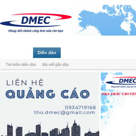
Trang chủ
Diễn đàn
Thành viên
Tìm kiếm diễn đàn
Bài viết gần đây