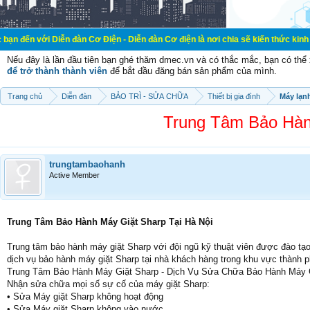
iễn đàn Cơ Điện - Diễn đàn Cơ điện là nơi chia sẽ kiến thức kinh nghiệm trong
Nếu đây là lần đầu tiên bạn ghé thăm dmec.vn và có thắc mắc, bạn có th
để trở thành thành viên
để bắt đầu đăng bán sản phẩm của mình.
Trang chủ
Diễn đàn
BẢO TRÌ - SỬA CHỮA
Thiết bị gia đình
Máy lạn
Trung Tâm Bảo Hàn
trungtambaohanh
Active Member
Trung Tâm Bảo Hành Máy Giặt Sharp Tại Hà Nội
Trung tâm bảo hành máy giặt Sharp với đội ngũ kỹ thuật viên được đào tạo
dịch vụ bảo hành máy giặt Sharp tại nhà khách hàng trong khu vực thành p
Trung Tâm Bảo Hành Máy Giặt Sharp - Dịch Vụ Sửa Chữa Bảo Hành Máy G
Nhận sửa chữa mọi số sự cố của máy giặt Sharp:
• Sửa Máy giặt Sharp không hoạt động
• Sửa Máy giặt Sharp không vào nước