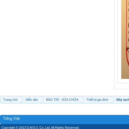
Trang chủ
Diễn đàn
BẢO TRÌ - SỬA CHỮA
Thiết bị gia đình
Máy lạn
Tiếng Việt
Copyright © 2013 D.M.E.C Co.,Ltd, All Rights Reserved.