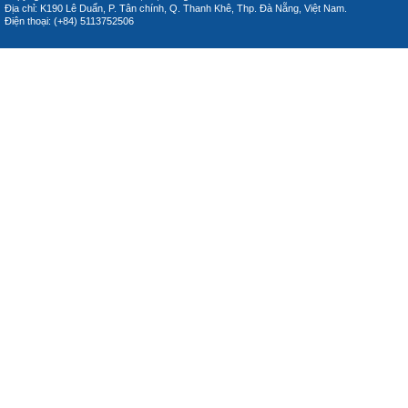
Địa chỉ: K190 Lê Duẩn, P. Tân chính, Q. Thanh Khê, Thp. Đà Nẵng, Việt Nam.
Điện thoại: (+84) 5113752506