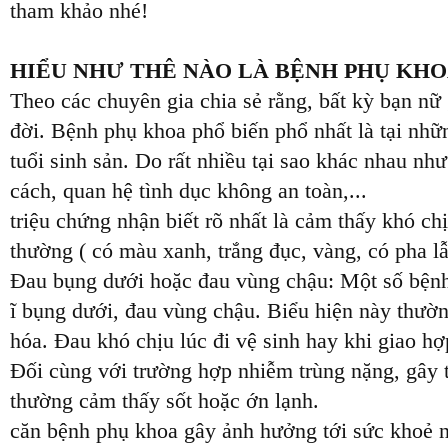
tham khảo nhé!
HIỂU NHƯ THÊ NÀO LÀ BỆNH PHỤ KH
Theo các chuyên gia chia sẻ rằng, bất kỳ bạn nữ 
đời. Bệnh phụ khoa phổ biến phổ nhất là tại nhữ
tuổi sinh sản. Do rất nhiều tại sao khác nhau nh
cách, quan hệ tình dục không an toàn,...
triệu chứng nhận biết rõ nhất là cảm thấy khó chị
thường ( có màu xanh, trắng đục, vàng, có pha l
Đau bụng dưới hoặc đau vùng chậu: Một số bệnh
ĩ bụng dưới, đau vùng chậu. Biểu hiện này thườ
hóa. Đau khó chịu lúc đi vệ sinh hay khi giao hợ
Đối cùng với trường hợp nhiễm trùng nặng, gây 
thường cảm thấy sốt hoặc ớn lạnh.
căn bệnh phụ khoa gây ảnh hưởng tới sức khoẻ 