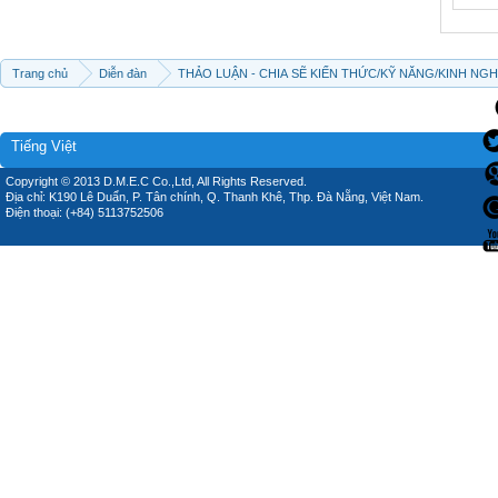
Trang chủ
Diễn đàn
THẢO LUẬN - CHIA SẼ KIẾN THỨC/KỸ NĂNG/KINH NG
Tiếng Việt
Copyright © 2013 D.M.E.C Co.,Ltd, All Rights Reserved.
Địa chỉ: K190 Lê Duẩn, P. Tân chính, Q. Thanh Khê, Thp. Đà Nẵng, Việt Nam.
Điện thoại: (+84) 5113752506