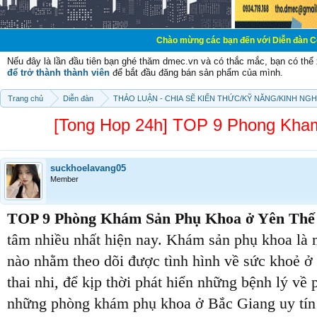
Chào mừng các bạn đến với Diễn đàn Cơ Điện - Diễn
Nếu đây là lần đầu tiên bạn ghé thăm dmec.vn và có thắc mắc, bạn có th
để trở thành thành viên
để bắt đầu đăng bán sản phẩm của mình.
Trang chủ
Diễn đàn
THẢO LUẬN - CHIA SẼ KIẾN THỨC/KỸ NĂNG/KINH NG
[Tong Hop 24h] TOP 9 Phong Kham
suckhoelavang05
Member
TOP 9 Phòng Khám Sản Phụ Khoa ở Yên Thế 
tâm nhiều nhất hiện nay. Khám sản phụ khoa là m
nào nhằm theo dõi được tình hình về sức khoẻ ở b
thai nhi, để kịp thời phát hiển những bệnh lý v
những phòng khám phụ khoa ở Bắc Giang uy tín 