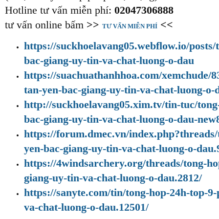
Hotline tư vấn miễn phí:
02047306888
tư vấn online bấm
>>
<<
TƯ VẤN MIỄN PHÍ
https://suckhoelavang05.webflow.io/posts
bac-giang-uy-tin-va-chat-luong-o-dau
https://suachuathanhhoa.com/xemchude/8
tan-yen-bac-giang-uy-tin-va-chat-luong-o-
http://suckhoelavang05.xim.tv/tin-tuc/to
bac-giang-uy-tin-va-chat-luong-o-dau-new
https://forum.dmec.vn/index.php?threads
yen-bac-giang-uy-tin-va-chat-luong-o-dau.
https://4windsarchery.org/threads/tong-h
giang-uy-tin-va-chat-luong-o-dau.2812/
https://sanyte.com/tin/tong-hop-24h-top-
va-chat-luong-o-dau.12501/