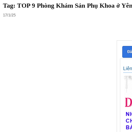
Tag: TOP 9 Phòng Khám Sản Phụ Khoa ở Yên
17/1/25
Đă
Liê