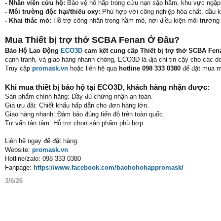
- Nhân viên cứu hộ:
Bảo vệ hô hấp trong cứu nạn sập hầm, khu vực ngập 
- Môi trường độc hại/thiếu oxy:
Phù hợp với công nghiệp hóa chất, dầu k
- Khai thác mỏ:
Hỗ trợ công nhân trong hầm mỏ, nơi điều kiện môi trường 
Mua Thiết bị trợ thở SCBA Fenan Ở Đâu?
Bảo Hộ Lao Động
ECO3D
cam kết cung cấp Thiết bị trợ thở SCBA Fen
cạnh tranh, và giao hàng nhanh chóng, ECO3D là địa chỉ tin cậy cho các d
Truy cập
promask.vn
hoặc liên hệ qua
hotline 098 333 0380
để đặt mua mặ
Khi mua thiết bị bảo hộ tại ECO3D, khách hàng nhận được:
Sản phẩm chính hãng: Đầy đủ chứng nhận an toàn.
Giá ưu đãi: Chiết khấu hấp dẫn cho đơn hàng lớn.
Giao hàng nhanh: Đảm bảo đúng tiến độ trên toàn quốc.
Tư vấn tận tâm: Hỗ trợ chọn sản phẩm phù hợp.
Liên hệ ngay để đặt hàng:
Website:
promask.vn
Hotline/zalo: 098 333 0380
Fanpage:
https://www.facebook.com/baohohohappromask/
3/6/26