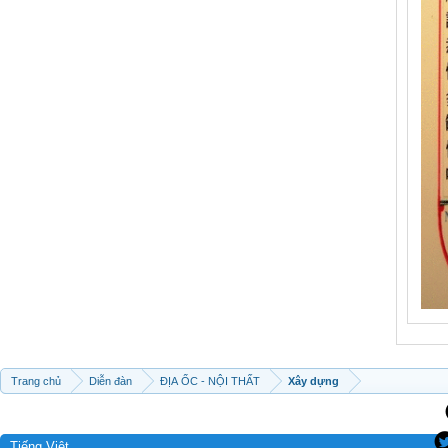
Trang chủ
Diễn đàn
ĐỊA ỐC - NỘI THẤT
Xây dựng
Tiếng Việt