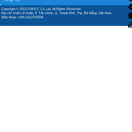
Copyright © 2013 D.M.E.C Co.,Ltd, All Rights Reserved.
Địa chỉ: K190 Lê Duẩn, P. Tân chính, Q. Thanh Khê, Thp. Đà Nẵng, Việt Nam.
Điện thoại: (+84) 5113752506