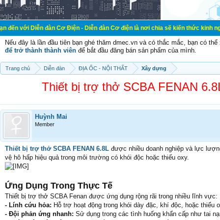
n đàn Cơ Điện - Diễn đàn Cơ điện là nơi chia sẽ kiến thức kinh nghiệm trong l
Nếu đây là lần đầu tiên bạn ghé thăm dmec.vn và có thắc mắc, bạn có th
để trở thành thành viên
để bắt đầu đăng bán sản phẩm của mình.
Trang chủ
Diễn đàn
ĐỊA ỐC - NỘI THẤT
Xây dựng
Thiết bị trợ thở SCBA FENAN 6.
Huỳnh Mai
Member
Thiết bị trợ thở SCBA FENAN 6.8L
được nhiều doanh nghiệp và lực lượng
vệ hô hấp hiệu quả trong môi trường có khói độc hoặc thiếu oxy.
Ứng Dụng Trong Thực Tế
Thiết bị trợ thở SCBA Fenan được ứng dụng rộng rãi trong nhiều lĩnh vực:
- Lính cứu hỏa:
Hỗ trợ hoạt động trong khói dày đặc, khí độc, hoặc thiếu o
- Đội phản ứng nhanh:
Sử dụng trong các tình huống khẩn cấp như tai nạn