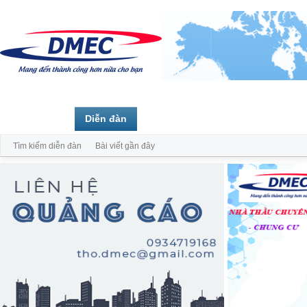
Trang chủ
Diễn đàn
Thành viên
Tìm kiếm diễn đàn
Bài viết gần đây