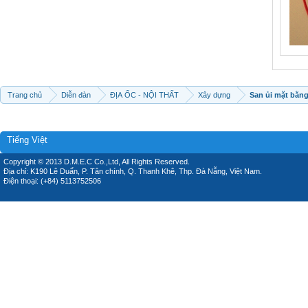
Trang chủ
Diễn đàn
ĐỊA ỐC - NỘI THẤT
Xây dựng
San ủi mặt bằn
Tiếng Việt
Copyright © 2013 D.M.E.C Co.,Ltd, All Rights Reserved.
Địa chỉ: K190 Lê Duẩn, P. Tân chính, Q. Thanh Khê, Thp. Đà Nẵng, Việt Nam.
Điện thoại: (+84) 5113752506