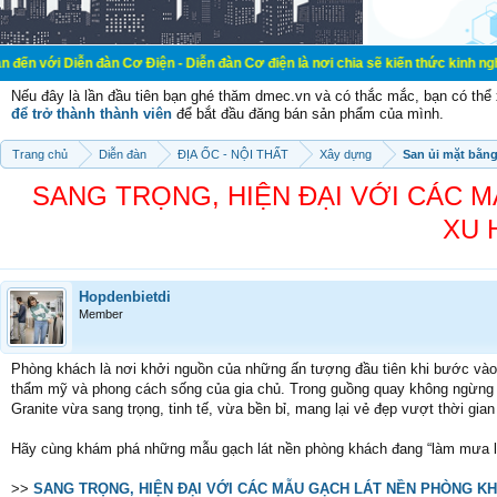
đàn Cơ Điện - Diễn đàn Cơ điện là nơi chia sẽ kiến thức kinh nghiệm trong lãn
Nếu đây là lần đầu tiên bạn ghé thăm dmec.vn và có thắc mắc, bạn có th
để trở thành thành viên
để bắt đầu đăng bán sản phẩm của mình.
Trang chủ
Diễn đàn
ĐỊA ỐC - NỘI THẤT
Xây dựng
San ủi mặt bằn
SANG TRỌNG, HIỆN ĐẠI VỚI CÁC 
XU 
Hopdenbietdi
Member
Phòng khách là nơi khởi nguồn của những ấn tượng đầu tiên khi bước vào 
thẩm mỹ và phong cách sống của gia chủ. Trong guồng quay không ngừng c
Granite vừa sang trọng, tinh tế, vừa bền bỉ, mang lại vẻ đẹp vượt thời gia
Hãy cùng khám phá những mẫu gạch lát nền phòng khách đang “làm mưa làm 
>>
SANG TRỌNG, HIỆN ĐẠI VỚI CÁC MẪU GẠCH LÁT NỀN PHÒNG KH