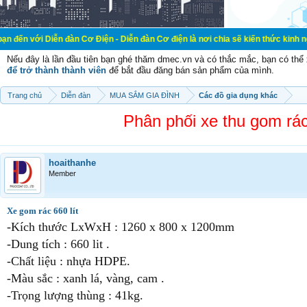
ễn đàn Cơ Điện - Diễn đàn Cơ điện là nơi chia sẽ kiến thức kinh nghiệm trong l
Nếu đây là lần đầu tiên bạn ghé thăm dmec.vn và có thắc mắc, bạn có th
để trở thành thành viên
để bắt đầu đăng bán sản phẩm của mình.
Trang chủ
Diễn đàn
MUA SẮM GIA ĐÌNH
Các đồ gia dụng khác
Phân phối xe thu gom rác 
hoaithanhe
Member
Xe gom rác 660 lít
-Kích thước LxWxH : 1260 x 800 x 1200mm
-Dung tích : 660 lit .
-Chất liệu : nhựa HDPE.
-Màu sắc : xanh lá, vàng, cam .
-Trọng lượng thùng : 41kg.