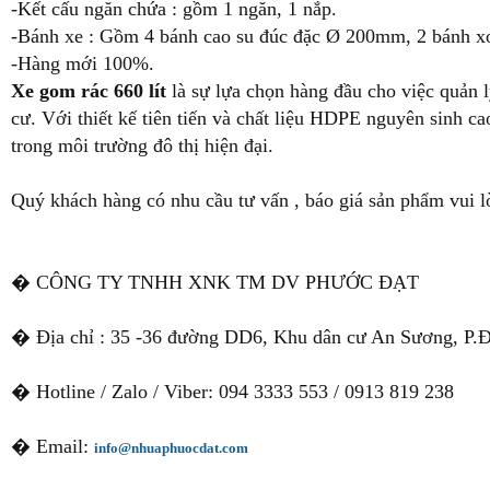
-Kết cấu ngăn chứa : gồm 1 ngăn, 1 nắp.
-Bánh xe : Gồm 4 bánh cao su đúc đặc Ø 200mm, 2 bánh xo
-Hàng mới 100%.
Xe gom rác 660 lít
là sự lựa chọn hàng đầu cho việc quản l
cư. Với thiết kế tiên tiến và chất liệu HDPE nguyên sinh c
trong môi trường đô thị hiện đại.
Quý khách hàng có nhu cầu tư vấn , báo giá sản phẩm vui l
� CÔNG TY TNHH XNK TM DV PHƯỚC ĐẠT
� Địa chỉ : 35 -36 đường DD6, Khu dân cư An Sương, P.
� Hotline / Zalo / Viber: 094 3333 553 / 0913 819 238
� Email:
info@nhuaphuocdat.com