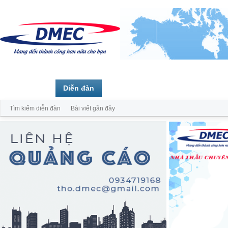
Trang chủ
Diễn đàn
Thành viên
Tìm kiếm diễn đàn
Bài viết gần đây