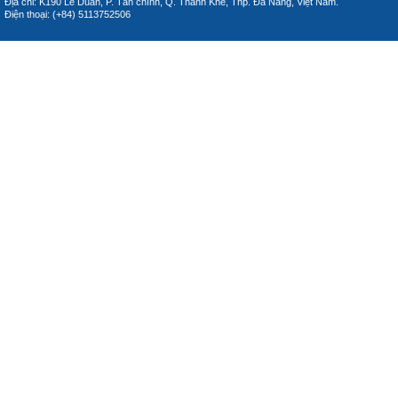
Địa chỉ: K190 Lê Duẩn, P. Tân chính, Q. Thanh Khê, Thp. Đà Nẵng, Việt Nam.
Điện thoại: (+84) 5113752506