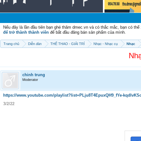
Chào 
Nếu đây là lần đầu tiên bạn ghé thăm dmec.vn và có thắc mắc, bạn có th
để trở thành thành viên
để bắt đầu đăng bán sản phẩm của mình.
Trang chủ
Diễn đàn
THỂ THAO - GIẢI TRÍ
Nhạc - Nhạc cụ
Nhạc
Nhạ
chinh trung
Moderator
https://www.youtube.com/playlist?list=PLju8T4EpuxQH9_fYe-kqdIvK
3/2/22