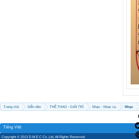
Trang chủ
Diễn đàn
THỂ THAO - GIẢI TRÍ
Nhạc - Nhạc cụ
Nhạc
Tiếng Việt
Copyright © 2013 D.M.E.C Co.,Ltd, All Rights Reserved.