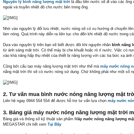
Nguyên lý bình năng lượng mặt trời
là đầu tiên nước sẽ đi vào các ống 
ngoài và truyền nhiệt độ cho nước bên trong ống.
Nhờ vào nguyên lý đối lưu nhiệt, nước nóng sẽ có xu hướng di chuyển lên
làm nóng. Quá trình này diễn ra liên tục cho đến khi nhiệt độ nước trong 
Dựa vào nguyên lý trên bạn sẽ biết được đôi khi nguyên nhân
bình năng 
từ ánh sáng mặt trời. Có thể máy bị che khuất hoặc rò rỉ nước. Việc có 
vào khả năng hấp thụ nhiệt của thiết bị năng lượng với các tia bức xạ ánh 
Cũng bởi cấu tạo máy năng lượng mặt trời như thế mà
máy nước nóng nă
nắng mặt trời thì sẽ có nước nóng sử dụng. Chứ không phải như một số 
2. Tư vấn mua bình nước nóng năng lượng mặt tr
Liên hệ ngay 0944 554 554 để được hỗ trợ tư vấn lựa chọn
máy nước nón
3. Bảng giá máy nước nóng năng lượng mặt trời 
Bảng giá và thông số kỹ thuật sản phẩm M
áy nước nóng năng lượng mặt 
MEGASTAR chi tiết xem
Tại Đây