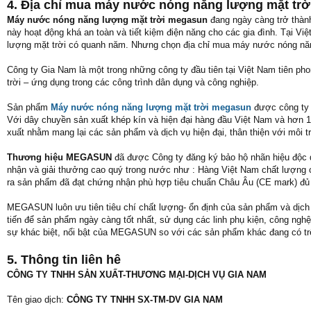
4. Địa chỉ mua máy nước nóng năng lượng mặt trời
Máy nước nóng năng lượng mặt trời
megasun
đang ngày càng trở thành
này hoạt động khá an toàn và tiết kiệm điện năng cho các gia đình. Tại V
lượng mặt trời có quanh năm. Nhưng chọn địa chỉ mua máy nước nóng năng 
Công ty Gia Nam là một trong những công ty đầu tiên tại Việt Nam tiên p
trời – ứng dụng trong các công trình dân dụng và công nghiệp.
Sản phẩm
Máy nước nóng năng lượng mặt trời
megasun
được công ty s
Với dây chuyền sản xuất khép kín và hiện đại hàng đầu Việt Nam và hơn 1
xuất nhằm mang lại các sản phẩm và dịch vụ hiện đại, thân thiện với môi t
Thương hiệu MEGASUN
đã được Công ty đăng ký bảo hộ nhãn hiệu độc q
nhận và giải thưởng cao quý trong nước như : Hàng Việt Nam chất lượng
ra sản phẩm đã đạt chứng nhận phù hợp tiêu chuẩn Châu Âu (CE mark) đủ t
MEGASUN luôn ưu tiên tiêu chí chất lượng- ổn định của sản phẩm và dịch
tiến để sản phẩm ngày càng tốt nhất, sử dụng các linh phụ kiện, công ngh
sự khác biệt, nổi bật của MEGASUN so với các sản phẩm khác đang có trê
5. Thông tin liên hê
CÔNG TY TNHH SẢN XUẤT-THƯƠNG MẠI-DỊCH VỤ GIA NAM
Tên giao dịch:
CÔNG TY TNHH SX-TM-DV GIA NAM