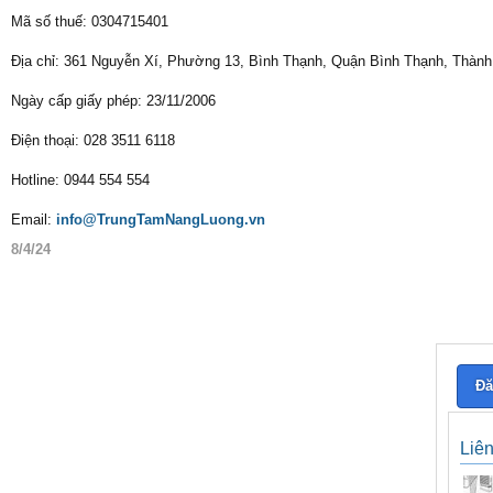
Mã số thuế: 0304715401
Địa chỉ: 361 Nguyễn Xí, Phường 13, Bình Thạnh, Quận Bình Thạnh, Thành
Ngày cấp giấy phép: 23/11/2006
Điện thoại: 028 3511 6118
Hotline: 0944 554 554
Email:
info@TrungTamNangLuong.vn
8/4/24
Đă
Liê