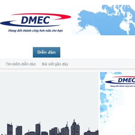
Trang chủ
Diễn đàn
Thành viên
Tìm kiếm diễn đàn
Bài viết gần đây