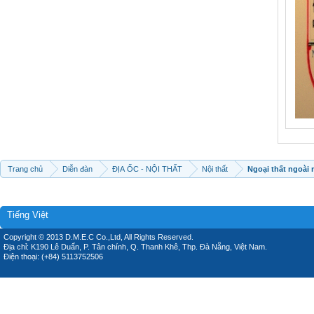
Trang chủ
Diễn đàn
ĐỊA ỐC - NỘI THẤT
Nội thất
Ngoại thất ngoài 
Tiếng Việt
Copyright © 2013 D.M.E.C Co.,Ltd, All Rights Reserved.
Địa chỉ: K190 Lê Duẩn, P. Tân chính, Q. Thanh Khê, Thp. Đà Nẵng, Việt Nam.
Điện thoại: (+84) 5113752506