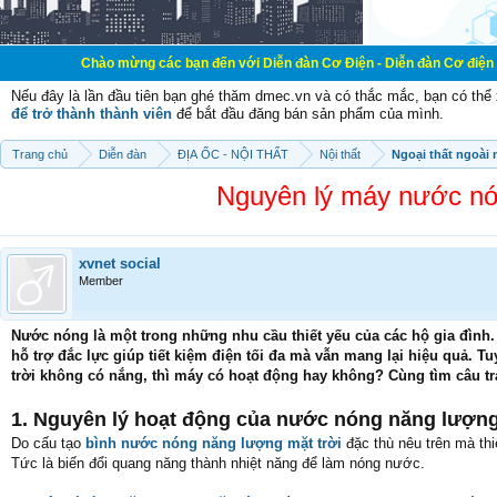
Chào mừng các bạn đến với Diễn đàn Cơ Điện - Diễn đàn Cơ điện là nơi chia sẽ
Nếu đây là lần đầu tiên bạn ghé thăm dmec.vn và có thắc mắc, bạn có th
để trở thành thành viên
để bắt đầu đăng bán sản phẩm của mình.
Trang chủ
Diễn đàn
ĐỊA ỐC - NỘI THẤT
Nội thất
Ngoại thất ngoài 
Nguyên lý máy nước nó
xvnet social
Member
Nước nóng là một trong những nhu cầu thiết yếu của các hộ gia đình.
hỗ trợ đắc lực giúp tiết kiệm điện tối đa mà vẫn mang lại hiệu quả. 
trời không có nắng, thì máy có hoạt động hay không? Cùng tìm câu tr
1. Nguyên lý hoạt động của nước nóng năng lượn
Do cấu tạo
bình nước nóng năng lượng mặt trời
đặc thù nêu trên mà thi
Tức là biến đổi quang năng thành nhiệt năng để làm nóng nước.