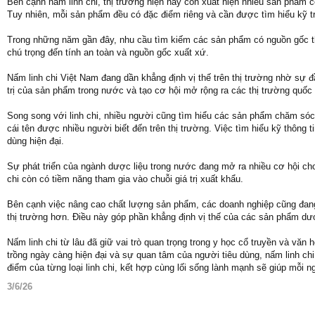
Bên cạnh nấm linh chi, thị trường hiện nay còn xuất hiện nhiều sản phẩm
Tuy nhiên, mỗi sản phẩm đều có đặc điểm riêng và cần được tìm hiểu kỹ t
Trong những năm gần đây, nhu cầu tìm kiếm các sản phẩm có nguồn gốc th
chú trọng đến tính an toàn và nguồn gốc xuất xứ.
Nấm linh chi Việt Nam đang dần khẳng định vị thế trên thị trường nhờ sự đ
trị của sản phẩm trong nước và tạo cơ hội mở rộng ra các thị trường quốc 
Song song với linh chi, nhiều người cũng tìm hiểu các sản phẩm chăm s
cái tên được nhiều người biết đến trên thị trường. Việc tìm hiểu kỹ thông t
dùng hiện đại.
Sự phát triển của ngành dược liệu trong nước đang mở ra nhiều cơ hội cho
chi còn có tiềm năng tham gia vào chuỗi giá trị xuất khẩu.
Bên cạnh việc nâng cao chất lượng sản phẩm, các doanh nghiệp cũng đang 
thị trường hơn. Điều này góp phần khẳng định vị thế của các sản phẩm dượ
Nấm linh chi từ lâu đã giữ vai trò quan trọng trong y học cổ truyền và vă
trồng ngày càng hiện đại và sự quan tâm của người tiêu dùng, nấm linh ch
điểm của từng loại linh chi, kết hợp cùng lối sống lành mạnh sẽ giúp mỗi
3/6/26