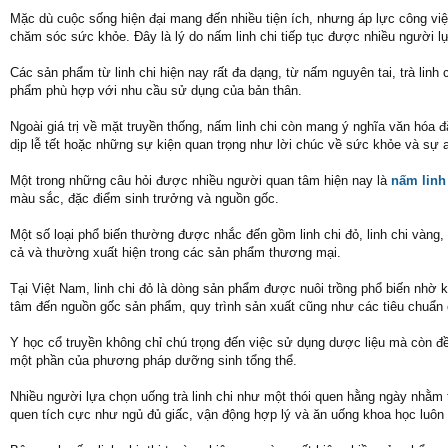
Mặc dù cuộc sống hiện đại mang đến nhiều tiện ích, nhưng áp lực công việ
chăm sóc sức khỏe. Đây là lý do nấm linh chi tiếp tục được nhiều người l
Các sản phẩm từ linh chi hiện nay rất đa dạng, từ nấm nguyên tai, trà lin
phẩm phù hợp với nhu cầu sử dụng của bản thân.
Ngoài giá trị về mặt truyền thống, nấm linh chi còn mang ý nghĩa văn hóa 
dịp lễ tết hoặc những sự kiện quan trọng như lời chúc về sức khỏe và sự a
Một trong những câu hỏi được nhiều người quan tâm hiện nay là
nấm linh
màu sắc, đặc điểm sinh trưởng và nguồn gốc.
Một số loại phổ biến thường được nhắc đến gồm linh chi đỏ, linh chi vàng, li
cả và thường xuất hiện trong các sản phẩm thương mại.
Tại Việt Nam, linh chi đỏ là dòng sản phẩm được nuôi trồng phổ biến nhờ k
tâm đến nguồn gốc sản phẩm, quy trình sản xuất cũng như các tiêu chuẩn 
Y học cổ truyền không chỉ chú trọng đến việc sử dụng dược liệu mà còn đ
một phần của phương pháp dưỡng sinh tổng thể.
Nhiều người lựa chọn uống trà linh chi như một thói quen hằng ngày nhằm t
quen tích cực như ngủ đủ giấc, vận động hợp lý và ăn uống khoa học luôn 