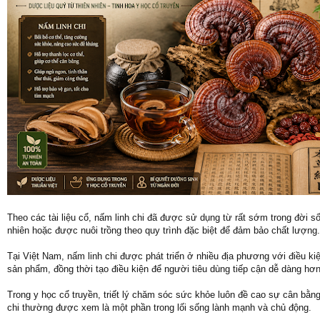
Theo các tài liệu cổ, nấm linh chi đã được sử dụng từ rất sớm trong đời
nhiên hoặc được nuôi trồng theo quy trình đặc biệt để đảm bảo chất lượng.
Tại Việt Nam, nấm linh chi được phát triển ở nhiều địa phương với điều ki
sản phẩm, đồng thời tạo điều kiện để người tiêu dùng tiếp cận dễ dàng hơn
Trong y học cổ truyền, triết lý chăm sóc sức khỏe luôn đề cao sự cân bằng
chi thường được xem là một phần trong lối sống lành mạnh và chủ động.