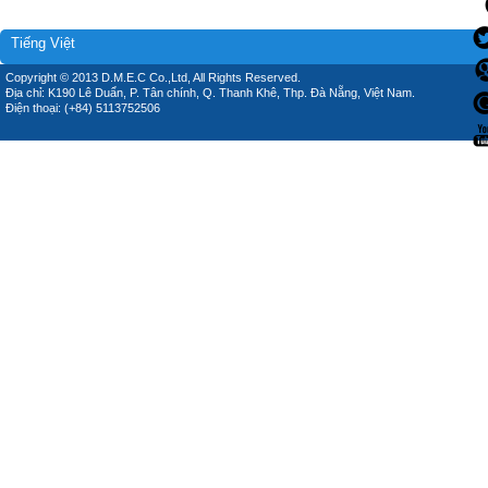
Tiếng Việt
Copyright © 2013 D.M.E.C Co.,Ltd, All Rights Reserved.
Địa chỉ: K190 Lê Duẩn, P. Tân chính, Q. Thanh Khê, Thp. Đà Nẵng, Việt Nam.
Điện thoại: (+84) 5113752506