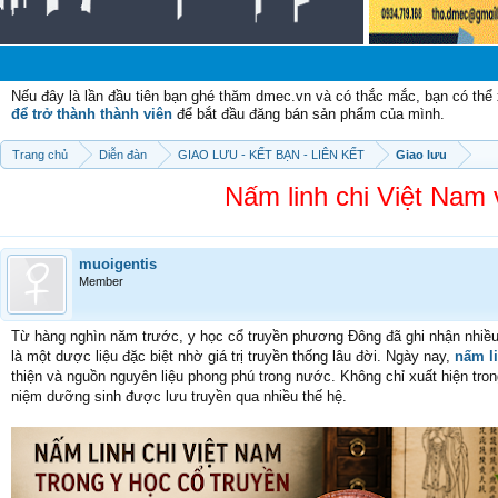
Chào mừ
Nếu đây là lần đầu tiên bạn ghé thăm dmec.vn và có thắc mắc, bạn có th
để trở thành thành viên
để bắt đầu đăng bán sản phẩm của mình.
Trang chủ
Diễn đàn
GIAO LƯU - KẾT BẠN - LIÊN KẾT
Giao lưu
Nấm linh chi Việt Nam
muoigentis
Member
Từ hàng nghìn năm trước, y học cổ truyền phương Đông đã ghi nhận nhiều 
là một dược liệu đặc biệt nhờ giá trị truyền thống lâu đời. Ngày nay,
nấm li
thiện và nguồn nguyên liệu phong phú trong nước. Không chỉ xuất hiện tro
niệm dưỡng sinh được lưu truyền qua nhiều thế hệ.