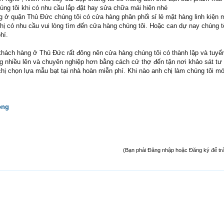
úng tôi khi có nhu cầu lắp đặt hay sửa chữa mái hiên nhé
g ở quận Thủ Đức chúng tôi có cửa hàng phân phối sỉ lẻ mặt hàng linh kiện m
ị có nhu cầu vui lòng tìm đến cửa hàng chúng tôi. Hoặc can dự nay chúng t
hí.
hách hàng ở Thủ Đức rất đông nên cửa hàng chúng tôi có thành lập và tuyể
g nhiều lên và chuyên nghiệp hơn bằng cách cử thợ đến tận nơi khảo sát tư 
 chị chọn lựa mẫu bạt tại nhà hoàn miễn phí. Khi nào anh chị làm chúng tôi mới
ong
(Bạn phải Đăng nhập hoặc Đăng ký để trả l