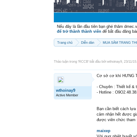
Nếu đây là lần đầu tiên bạn ghé thăm dmec.
để trở thành thành viên
để bắt đầu đăng bá
Trang chủ
Diễn đàn
MUA SẮM TRANG THI
Thảo luận trong '
RCCB
' bắt đầu bởi
wthoinay9
,
23/11/15
Cơ sở cơ khí HƯNG 
- Chuyên : Thiết kế & 
wthoinay9
- Hotline : O9O2.48.38
Active Member
Bạn cần biết cách lựa
cảm nhận hết được giá
được viên chức tham m
maixep
Với quơ nhiệt huyết v