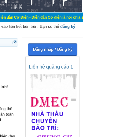
n - Diễn đàn Cơ điện là nơi chia sẽ kiến thức kinh nghiệm trong lãnh vực cơ đi
vào liên kết bên trên. Bạn có thể
đăng ký
Đăng nhập / Đăng ký
Liên hệ quảng cáo 1
trời!
ông thể
oàn toàn
 .
hiên đẹp