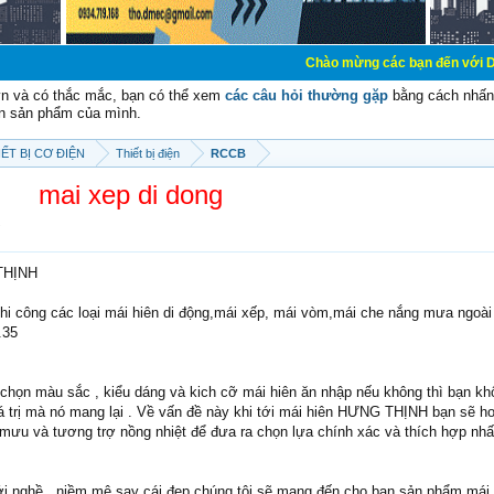
Chào mừng các bạn đến với Diễn đàn Cơ Điệ
vn và có thắc mắc, bạn có thể xem
các câu hỏi thường gặp
bằng cách nhấn 
n sản phẩm của mình.
ẾT BỊ CƠ ĐIỆN
Thiết bị điện
RCCB
mai xep di dong
.
THỊNH
thi công các loại mái hiên di động,mái xếp, mái vòm,mái che nắng mưa ngoài 
.35
 chọn màu sắc , kiểu dáng và kich cỡ mái hiên ăn nhập nếu không thì bạn kh
 trị mà nó mang lại . Về vấn đề này khi tới mái hiên HƯNG THỊNH bạn sẽ h
ưu và tương trợ nồng nhiệt để đưa ra chọn lựa chính xác và thích hợp nhất
ới nghề , niềm mê say cái đẹp chúng tôi sẽ mang đến cho bạn sản phẩm mái 