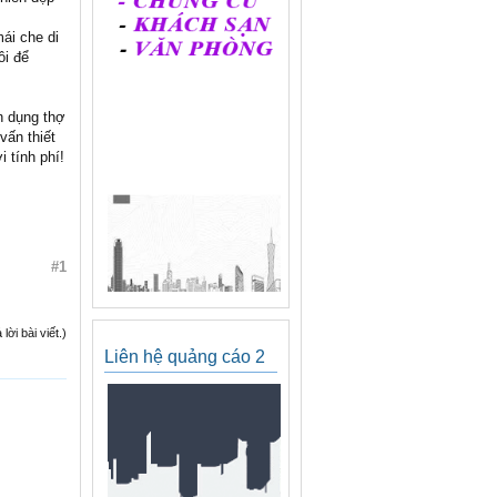
ái che di
ôi để
n dụng thợ
vấn thiết
 tính phí!
#1
ời bài viết.)
Liên hệ quảng cáo 2