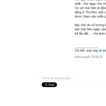
nhất . Gọi ngay cho ch
Cơ sở mái hiên di độn
động ở Thủ Đức anh ch
được tham vấn miễn p
bây chừ do số lượng k
làm mái hiên ngày càn
kế lắp đặt.... cho anh
______________
Chi tiết:
mai xep di d
wthoinay9
23/11/15
,
Chia sẻ trang này