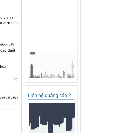
ều chỉnh
óa đơn tiền
năng kết
oặc thiết
 hòa
#1
Liên hệ quảng cáo 2
ời bài viết.)