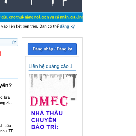
ê hàng hoá dịch vụ cá nhân, gia đình. Mua bán, ký gửi, cho thuê thiết bị hệ th
vào liên kết bên trên. Bạn có thể
đăng ký
Đăng nhập / Đăng ký
i
Liên hệ quảng cáo 1
uyên?
ệc lựa
ùng địa
h tiêu
 như TP.