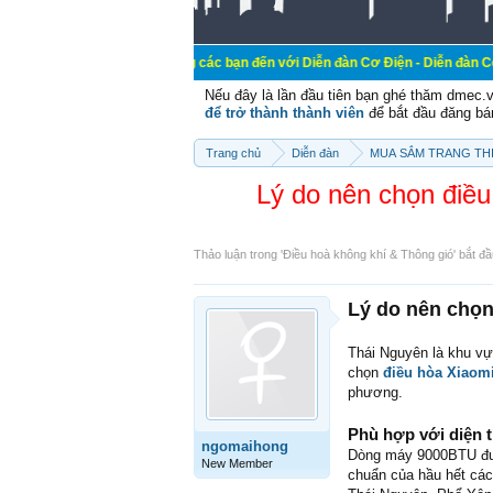
Chào mừng các bạn đến với Diễn đàn Cơ Điện - Diễn đàn Cơ điện là nơi c
Nếu đây là lần đầu tiên bạn ghé thăm dmec.
để trở thành thành viên
để bắt đầu đăng bá
Trang chủ
Diễn đàn
MUA SẮM TRANG THI
Lý do nên chọn điều
Thảo luận trong '
Điều hoà không khí & Thông gió
' bắt đ
Lý do nên chọn
Thái Nguyên là khu vự
chọn
điều hòa Xiaom
phương.
Phù hợp với diện 
ngomaihong
Dòng máy 9000BTU được
New Member
chuẩn của hầu hết các