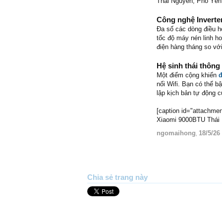
Thái Nguyên, Phổ Yên
Công nghệ Inverter
Đa số các dòng điều hò
tốc độ máy nén linh ho
điện hàng tháng so vớ
Hệ sinh thái thôn
Một điểm cộng khiến
đ
nối Wifi. Bạn có thể bậ
lập kịch bản tự động c
[caption id="attachmen
Xiaomi 9000BTU Thái Ng
ngomaihong
18/5/26
,
Chia sẻ trang này