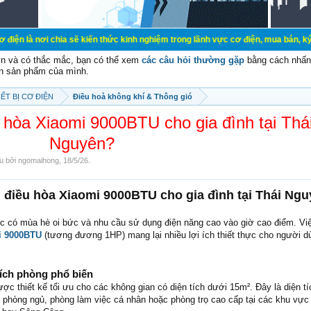
hia sẽ kiến thức kinh nghiệm trong lãnh vực cơ điện, mua bán, ký gửi, cho thu
vn và có thắc mắc, bạn có thể xem
các câu hỏi thường gặp
bằng cách nhấn 
n sản phẩm của mình.
ẾT BỊ CƠ ĐIỆN
Điều hoà không khí & Thông gió
 hòa Xiaomi 9000BTU cho gia đình tại Thá
Nguyên?
ầu bởi
ngomaihong
,
18/5/26
.
 điều hòa Xiaomi 9000BTU cho gia đình tại Thái Ng
c có mùa hè oi bức và nhu cầu sử dụng điện năng cao vào giờ cao điểm. Vi
i 9000BTU
(tương đương 1HP) mang lại nhiều lợi ích thiết thực cho người d
tích phòng phổ biến
 thiết kế tối ưu cho các không gian có diện tích dưới 15m². Đây là diện tíc
 phòng ngủ, phòng làm việc cá nhân hoặc phòng trọ cao cấp tại các khu vực