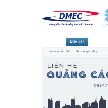
Trang chủ
Diễn đàn
Thành vi
Tìm kiếm diễn đàn
Bài viết gần đây