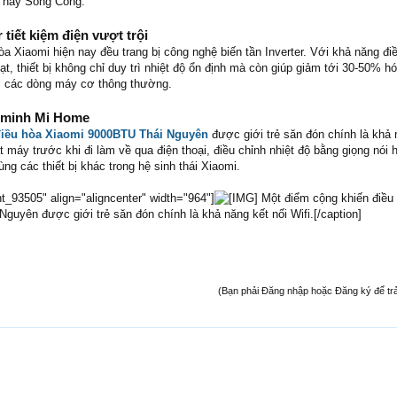
 hay Sông Công.
 tiết kiệm điện vượt trội
a Xiaomi hiện nay đều trang bị công nghệ biến tần Inverter. Với khả năng đi
ạt, thiết bị không chỉ duy trì nhiệt độ ổn định mà còn giúp giảm tới 30-50% h
i các dòng máy cơ thông thường.
g minh Mi Home
iều hòa Xiaomi 9000BTU Thái Nguyên
được giới trẻ săn đón chính là khả 
t máy trước khi đi làm về qua điện thoại, điều chỉnh nhiệt độ bằng giọng nói h
ùng các thiết bị khác trong hệ sinh thái Xiaomi.
t_93505" align="aligncenter" width="964"]
Một điểm cộng khiến điều
uyên được giới trẻ săn đón chính là khả năng kết nối Wifi.[/caption]
(Bạn phải Đăng nhập hoặc Đăng ký để trả l