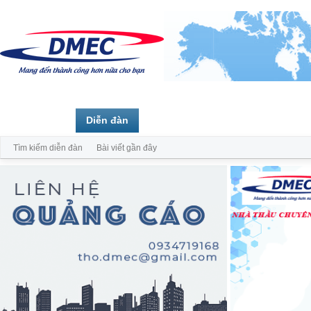
Trang chủ
Diễn đàn
Thành viên
Tìm kiếm diễn đàn
Bài viết gần đây