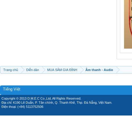
Trang chủ
Diễn đàn
MUA SẮM GIA ĐÌNH
Âm thanh - Audio
Tiếng Việt
Copyright © 2013 D.M.E.C Co.,Ltd, All Rights Reserved.
Địa chỉ: K190 Lê Duẩn, P. Tân chính, Q. Thanh Khê, Thp. Đà Nẵng, Việt Nam.
Điện thoại: (+84) 5113752506