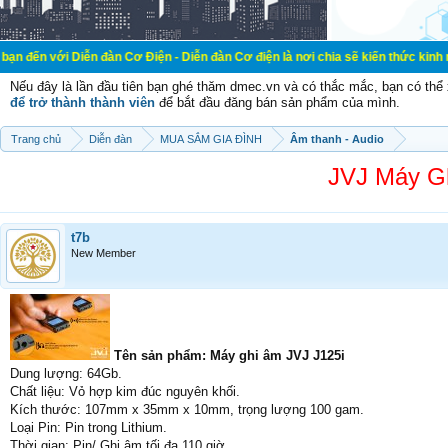
 Diễn đàn Cơ Điện - Diễn đàn Cơ điện là nơi chia sẽ kiến thức kinh nghiệm tron
Nếu đây là lần đầu tiên bạn ghé thăm dmec.vn và có thắc mắc, bạn có th
để trở thành thành viên
để bắt đầu đăng bán sản phẩm của mình.
Trang chủ
Diễn đàn
MUA SẮM GIA ĐÌNH
Âm thanh - Audio
JVJ Máy Gh
t7b
New Member
Tên sản phẩm: Máy ghi âm JVJ J125i
Dung lượng: 64Gb.
Chất liệu: Vỏ hợp kim đúc nguyên khối.
Kích thước: 107mm x 35mm x 10mm, trọng lượng 100 gam.
Loại Pin: Pin trong Lithium.
Thời gian: Pin/ Ghi âm tối đa 110 giờ.