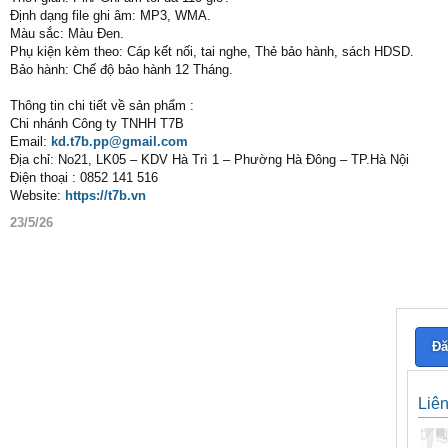
Định dạng file ghi âm: MP3, WMA.
Màu sắc: Màu Đen.
Phụ kiện kèm theo: Cáp kết nối, tai nghe, Thẻ bảo hành, sách HDSD.
Bảo hành: Chế độ bảo hành 12 Tháng.
Thông tin chi tiết về sản phẩm :
Chi nhánh Công ty TNHH T7B
Email:
kd.t7b.pp@gmail.com
Địa chỉ: No21, LK05 – KDV Hà Trì 1 – Phường Hà Đông – TP.Hà Nội
Điện thoại : 0852 141 516
Website:
https://t7b.vn
23/5/26
Đă
Liê