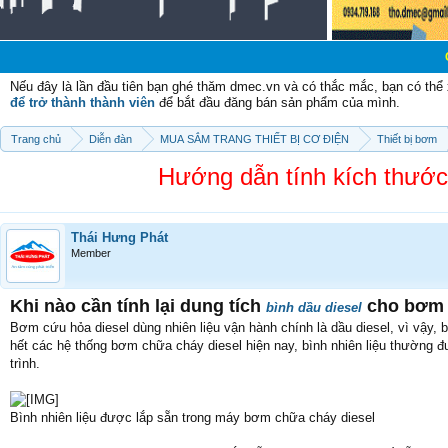
Chào mừng cá
Nếu đây là lần đầu tiên bạn ghé thăm dmec.vn và có thắc mắc, bạn có th
để trở thành thành viên
để bắt đầu đăng bán sản phẩm của mình.
Trang chủ
Diễn đàn
MUA SẮM TRANG THIẾT BỊ CƠ ĐIỆN
Thiết bị bơm
Hướng dẫn tính kích thước
Thái Hưng Phát
Member
Khi nào cần tính lại dung tích
cho bơm 
bình dầu diesel
Bơm cứu hỏa diesel dùng nhiên liệu vận hành chính là dầu diesel, vì vậy, bì
hết các hệ thống bơm chữa cháy diesel hiện nay, bình nhiên liệu thường đ
trình.
Bình nhiên liệu được lắp sẵn trong máy bơm chữa cháy diesel