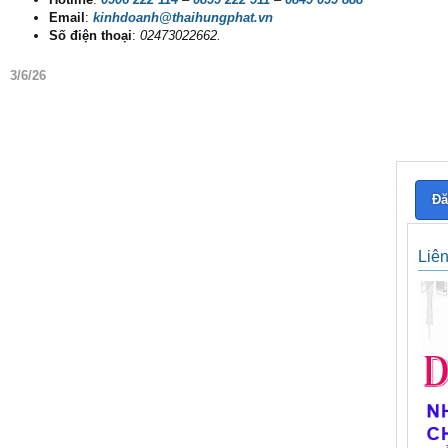
Email
:
kinhdoanh@thaihungphat.vn
Số điện thoại
:
02473022662.
3/6/26
Đă
Liê