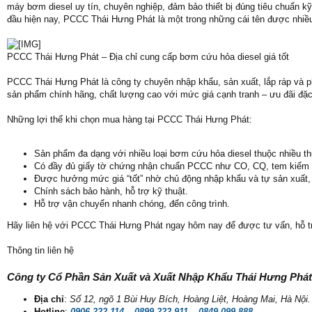
máy bơm diesel uy tín, chuyên nghiệp, đảm bảo thiết bị đúng tiêu chuẩn kỹ
đầu hiện nay, PCCC Thái Hưng Phát là một trong những cái tên được nhiều
PCCC Thái Hưng Phát – Địa chỉ cung cấp bơm cứu hỏa diesel giá tốt
PCCC Thái Hưng Phát là công ty chuyên nhập khẩu, sản xuất, lắp ráp và p
sản phẩm chính hãng, chất lượng cao với mức giá cạnh tranh – ưu đãi đặc 
Những lợi thế khi chọn mua hàng tại PCCC Thái Hưng Phát:
Sản phẩm đa dạng với nhiều loại bơm cứu hỏa diesel thuộc nhiều t
Có đầy đủ giấy tờ chứng nhận chuẩn PCCC như CO, CQ, tem kiểm 
Được hưởng mức giá “tốt” nhờ chủ động nhập khẩu và tự sản xuất, 
Chính sách bảo hành, hỗ trợ kỹ thuật.
Hỗ trợ vận chuyển nhanh chóng, đến công trình.
Hãy liên hệ với PCCC Thái Hưng Phát ngay hôm nay để được tư vấn, hỗ trợ
Thông tin liên hệ
Công ty Cổ Phần Sản Xuất và Xuất Nhập Khẩu Thái Hưng Phát
Địa chỉ
:
Số 12, ngõ 1 Bùi Huy Bích, Hoàng Liệt, Hoàng Mai, Hà Nội.
Hotline
:
0906 222 114
–
0899 222 911
–
0849 099 888