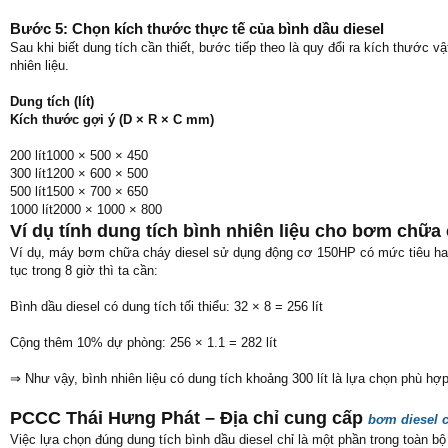
Bước 5: Chọn kích thước thực tế của bình dầu diesel
Sau khi biết dung tích cần thiết, bước tiếp theo là quy đổi ra kích thước v
nhiên liệu.
Dung tích (lít)
Kích thước gợi ý (D × R × C mm)
200 lít1000 × 500 × 450
300 lít1200 × 600 × 500
500 lít1500 × 700 × 650
1000 lít2000 × 1000 × 800
Ví dụ tính dung tích bình nhiên liệu cho bơm chữa 
Ví dụ, máy bơm chữa cháy diesel sử dụng động cơ 150HP có mức tiêu hao 
tục trong 8 giờ thì ta cần:
Bình dầu diesel có dung tích tối thiểu: 32 × 8 = 256 lít
Cộng thêm 10% dự phòng: 256 × 1.1 = 282 lít
⇒ Như vậy, bình nhiên liệu có dung tích khoảng 300 lít là lựa chọn phù hợp
PCCC Thái Hưng Phát – Địa chỉ cung cấp
bơm diesel 
Việc lựa chọn đúng dung tích bình dầu diesel chỉ là một phần trong toàn 