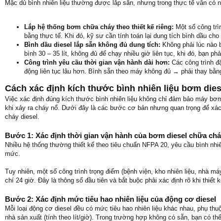
Mặc dù bình nhiên liệu thường được lắp sẵn, nhưng trong thực tế vẫn có nh
Lắp hệ thống bơm chữa cháy theo thiết kế riêng:
Một số công trì
bằng thực tế. Khi đó, kỹ sư cần tính toán lại dung tích bình dầu ch
Bình dầu diesel lắp sẵn không đủ dung tích:
Không phải lúc nào 
bình 30 – 35 lít, không đủ để chạy nhiều giờ liên tục, khi đó, bạn p
Công trình yêu cầu thời gian vận hành dài hơn:
Các công trình đ
động liên tục lâu hơn. Bình sẵn theo máy không đủ → phải thay bằn
Cách xác định kích thước bình nhiên liệu bơm die
Việc xác định đúng kích thước bình nhiên liệu không chỉ đảm bảo máy bơm h
khi xảy ra cháy nổ. Dưới đây là các bước cơ bản nhưng quan trọng để xác
cháy diesel.
Bước 1: Xác định thời gian vận hành của bơm diesel chữa ch
Nhiều hệ thống thường thiết kế theo tiêu chuẩn NFPA 20, yêu cầu bình nhiê
mức.
Tuy nhiên, một số công trình trọng điểm (bệnh viện, kho nhiên liệu, nhà m
chí 24 giờ. Đây là thông số đầu tiên và bắt buộc phải xác định rõ khi thiết k
Bước 2: Xác định mức tiêu hao nhiên liệu của động cơ diesel
Mỗi loại động cơ diesel đều có mức tiêu hao nhiên liệu khác nhau, phụ th
nhà sản xuất (tính theo lít/giờ). Trong trường hợp không có sẵn, bạn có t