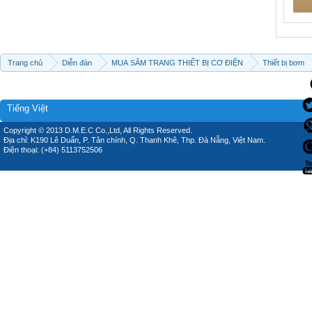
Trang chủ
Diễn đàn
MUA SẮM TRANG THIẾT BỊ CƠ ĐIỆN
Thiết bị bơm
Tiếng Việt
Copyright © 2013 D.M.E.C Co.,Ltd, All Rights Reserved.
Địa chỉ: K190 Lê Duẩn, P. Tân chính, Q. Thanh Khê, Thp. Đà Nẵng, Việt Nam.
Điện thoại: (+84) 5113752506