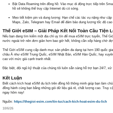
Bật Data Roaming trên đồng hồ: Vào mục di động trực tiếp trên Sma
hồ sẽ không thể truy cập Internet dù có sóng.
Mẹo tiết kiệm pin và dung lượng: Hạn chế các tác vụ nặng như cập 
Maps, Zalo, Telegram hay Email để đảm bảo dung lượng tốc độ cao 
Thế Giới eSIM – Giải Pháp Kết Nối Toàn Cầu Tiện L
Nếu bạn đang tìm kiếm một địa chỉ uy tín để mua eSIM trực tuyến, Thế Giới
nước ngoài trở nên đơn giản hơn bao giờ hết, không cần xếp hàng chờ đợi 
Thế Giới eSIM cung cấp danh mục sản phẩm đa dạng tại hơn 190 quốc gia
châu Á như eSIM Trung Quốc, eSIM Nhật Bản, eSIM Hàn Quốc; hay xuyên 
cao với mức giá cạnh tranh nhất.
Đặc biệt, đội ngũ kỹ thuật của chúng tôi luôn sẵn sàng hỗ trợ bạn 24/7, xử 
Kết Luận
Biết cách kích hoạt eSIM du lịch trên đồng hồ thông minh giúp bạn làm ch
đồng hành cùng bạn bằng những gói dữ liệu giá rẻ, chất lượng cao. Truy cậ
ngay hôm nay!
Nguồn:
https://thegioi-esim.com/tin-tuc/cach-kich-hoat-esim-du-lich
10/6/26