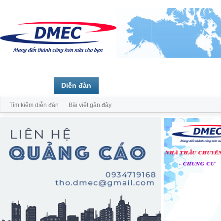
Trang chủ
Diễn đàn
Thành viên
Tìm kiếm diễn đàn
Bài viết gần đây