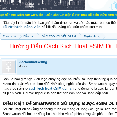
n đàn Cơ Điện - Diễn đàn Cơ điện là nơi chia sẽ kiến thức kinh nghiệm trong l
Nếu đây là lần đầu tiên bạn ghé thăm dmec.vn và có thắc mắc, bạn có th
để trở thành thành viên
để bắt đầu đăng bán sản phẩm của mình.
Trang chủ
Diễn đàn
ĐÀO TẠO - TUYỂN DỤNG
Tuyển dụng
Hướng Dẫn Cách Kích Hoạt eSIM Du Lị
vieclammarketing
Member
Bạn đã bao giờ nghĩ đến việc chạy bộ dọc bãi biển Bali hay trekking qua 
được tin nhắn và xem bản đồ? Nhờ công nghệ hiện đại, Smartwatch ngày nay
này, việc nắm rõ
cách kích hoạt eSIM du lịch
cho đồng hồ là cực kỳ cần t
giúp chuyến đi nước ngoài của bạn trở nên gọn nhẹ và đẳng cấp hơn.
Điều Kiện Để Smartwatch Sử Dụng Được eSIM Du 
Sở hữu một chiếc đồng hồ thông minh có mạng di động độc lập là ước mơ c
Smartwatch đòi hỏi sự đồng bộ khắt khe về cả phần cứng lẫn phần mềm. Trư