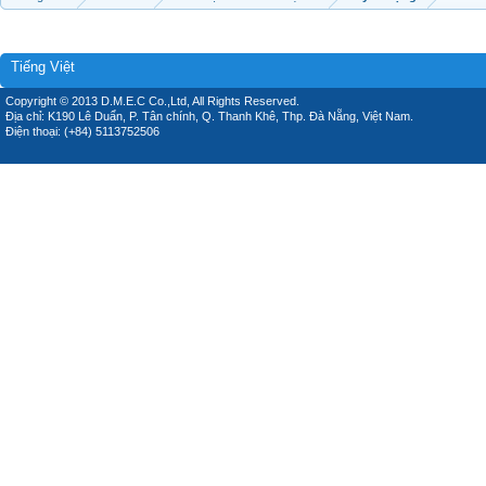
Tiếng Việt
Copyright © 2013 D.M.E.C Co.,Ltd, All Rights Reserved.
Địa chỉ: K190 Lê Duẩn, P. Tân chính, Q. Thanh Khê, Thp. Đà Nẵng, Việt Nam.
Điện thoại: (+84) 5113752506