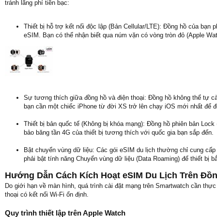
tránh lãng phí tiền bạc:
Thiết bị hỗ trợ kết nối độc lập (Bản Cellular/LTE): Đồng hồ của bạ
eSIM. Bạn có thể nhận biết qua núm vặn có vòng tròn đỏ (Apple Wa
Sự tương thích giữa đồng hồ và điện thoại: Đồng hồ không thể tự 
bạn cần một chiếc iPhone từ đời XS trở lên chạy iOS mới nhất để đ
Thiết bị bản quốc tế (Không bị khóa mạng): Đồng hồ phiên bản Lock
bảo băng tần 4G của thiết bị tương thích với quốc gia bạn sắp đến.
Bật chuyển vùng dữ liệu: Các gói eSIM du lịch thường chỉ cung cấp d
phải bật tính năng Chuyển vùng dữ liệu (Data Roaming) để thiết bị 
Hướng Dẫn Cách Kích Hoạt eSIM Du Lịch Trên Đồ
Do giới hạn về màn hình, quá trình cài đặt mạng trên Smartwatch cần thực
thoại có kết nối Wi-Fi ổn định.
Quy trình thiết lập trên Apple Watch