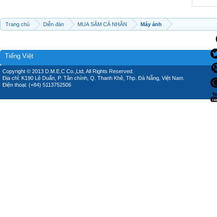
Trang chủ
Diễn đàn
MUA SẮM CÁ NHÂN
Máy ảnh
Tiếng Việt
Copyright © 2013 D.M.E.C Co.,Ltd, All Rights Reserved.
Địa chỉ: K190 Lê Duẩn, P. Tân chính, Q. Thanh Khê, Thp. Đà Nẵng, Việt Nam.
Điện thoại: (+84) 5113752506