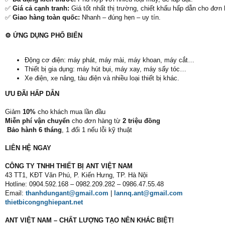
✅
Giá cả cạnh tranh:
Giá tốt nhất thị trường, chiết khấu hấp dẫn cho đơn 
✅
Giao hàng toàn quốc:
Nhanh – đúng hẹn – uy tín.
⚙️ ỨNG DỤNG PHỔ BIẾN
Động cơ điện: máy phát, máy mài, máy khoan, máy cắt…
Thiết bị gia dụng: máy hút bụi, máy xay, máy sấy tóc…
Xe điện, xe nâng, tàu điện và nhiều loại thiết bị khác.
ƯU ĐÃI HẤP DẪN
Giảm
10%
cho khách mua lần đầu
Miễn phí vận chuyển
cho đơn hàng từ
2 triệu đồng
️
Bảo hành 6 tháng
, 1 đổi 1 nếu lỗi kỹ thuật
LIÊN HỆ NGAY
CÔNG TY TNHH THIẾT BỊ ANT VIỆT NAM
43 TT1, KĐT Văn Phú, P. Kiến Hưng, TP. Hà Nội
Hotline: 0904.592.168 – 0982.209.282 – 0986.47.55.48
Email:
thanhdungant@gmail.com
|
lannq.ant@gmail.com
thietbicongnghiepant.net
ANT VIỆT NAM – CHẤT LƯỢNG TẠO NÊN KHÁC BIỆT!