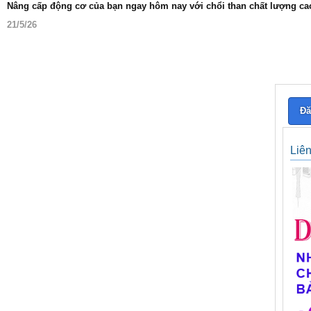
Nâng cấp động cơ của bạn ngay hôm nay với chổi than chất lượng ca
21/5/26
Đă
Liê