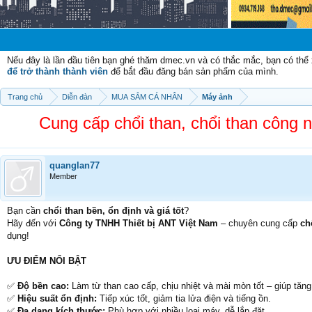
Nếu đây là lần đầu tiên bạn ghé thăm dmec.vn và có thắc mắc, bạn có th
để trở thành thành viên
để bắt đầu đăng bán sản phẩm của mình.
Trang chủ
Diễn đàn
MUA SẮM CÁ NHÂN
Máy ảnh
Cung cấp chổi than, chổi than công n
quanglan77
Member
Bạn cần
chổi than bền, ổn định và giá tốt
?
Hãy đến với
Công ty TNHH Thiết bị ANT Việt Nam
– chuyên cung cấp
ch
dụng!
ƯU ĐIỂM NỔI BẬT
✅
Độ bền cao:
Làm từ than cao cấp, chịu nhiệt và mài mòn tốt – giúp tăng
✅
Hiệu suất ổn định:
Tiếp xúc tốt, giảm tia lửa điện và tiếng ồn.
✅
Đa dạng kích thước:
Phù hợp với nhiều loại máy, dễ lắp đặt.