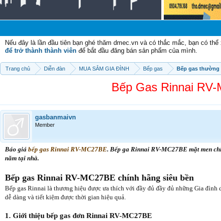
Chào m
Nếu đây là lần đầu tiên bạn ghé thăm dmec.vn và có thắc mắc, bạn có th
để trở thành thành viên
để bắt đầu đăng bán sản phẩm của mình.
Trang chủ
Diễn đàn
MUA SẮM GIA ĐÌNH
Bếp gas
Bếp gas thường
Bếp Gas Rinnai RV
gasbanmaivn
Member
Báo giá
bếp gas Rinnai RV-MC27BE
. Bếp ga Rinnai RV-MC27BE mặt men chí
năm tại nhà.
Bếp gas Rinnai RV-MC27BE chính hãng siêu bền
Bếp gas Rinnai là thương hiệu được ưa thích với đầy đủ đầy đủ những Gia đình d
dễ dàng và tiết kiệm được thời gian hiệu quả.
1. Giới thiệu bếp gas đơn Rinnai RV-MC27BE