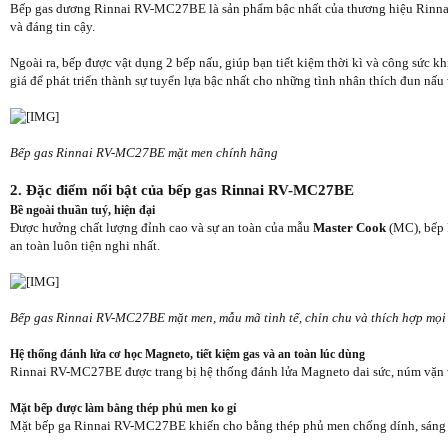
Bếp gas dương Rinnai RV-MC27BE là sản phẩm bậc nhất của thương hiệu Rinnai N
và đáng tin cậy.
Ngoài ra, bếp được vật dụng 2 bếp nấu, giúp bạn tiết kiệm thời kì và công sức 
giá để phát triển thành sự tuyển lựa bậc nhất cho những tình nhân thích đun nấ
Bếp gas Rinnai RV-MC27BE mặt men chính hãng
2. Đặc điểm nổi bật của bếp gas Rinnai RV-MC27BE
Bề ngoài thuần tuý, hiện đại
Được hưởng chất lượng đỉnh cao và sự an toàn của mẫu
Master Cook
(MC), bếp 
an toàn luôn tiện nghi nhất.
Bếp gas Rinnai RV-MC27BE mặt men, mẫu mã tinh tế, chỉn chu và thích hợp mọi
Hệ thống đánh lửa cơ học Magneto, tiết kiệm gas và an toàn lúc dùng
Rinnai RV-MC27BE được trang bị hệ thống đánh lửa Magneto dai sức, núm vặn vẹo
Mặt bếp được làm bằng thép phủ men ko gỉ
Mặt bếp ga Rinnai RV-MC27BE khiến cho bằng thép phủ men chống dính, sáng bó