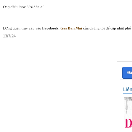
Ống điếu inox 304 bền bỉ
Đừng quên truy cập vào
Facebook:
Gas Ban Mai
của chúng tôi để cập nhật phổ 
13/7/24
Đă
Liê