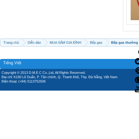
Trang chủ
Diễn đàn
MUA SẮM GIA ĐÌNH
Bếp gas
Bếp gas thường
Tiếng Việt
Copyright © 2013 D.M.E.C Co.,Ltd, All Rights Reserved.
Địa chỉ: K190 Lê Duẩn, P. Tân chính, Q. Thanh Khê, Thp. Đà Nẵng, Việt Nam.
Điện thoại: (+84) 5113752506