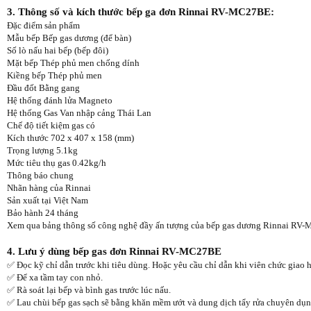
3. Thông số và kích thước bếp ga đơn Rinnai RV-MC27BE:
Đặc điểm sản phẩm
Mẫu bếp Bếp gas dương (để bàn)
Số lò nấu hai bếp (bếp đôi)
Mặt bếp Thép phủ men chống dính
Kiềng bếp Thép phủ men
Đầu đốt Bằng gang
Hệ thống đánh lửa Magneto
Hệ thống Gas Van nhập cảng Thái Lan
Chế độ tiết kiệm gas có
Kích thước 702 x 407 x 158 (mm)
Trọng lượng 5.1kg
Mức tiêu thụ gas 0.42kg/h
Thông báo chung
Nhãn hàng của Rinnai
Sản xuất tại Việt Nam
Bảo hành 24 tháng
Xem qua bảng thông số công nghệ đầy ấn tượng của bếp gas dương Rinnai RV-MC
4. Lưu ý dùng bếp gas đơn Rinnai RV-MC27BE
✅ Đọc kỹ chỉ dẫn trước khi tiêu dùng. Hoặc yêu cầu chỉ dẫn khi viên chức giao h
✅ Để xa tầm tay con nhỏ.
✅ Rà soát lại bếp và bình gas trước lúc nấu.
✅ Lau chùi bếp gas sạch sẽ bằng khăn mềm ướt và dung dịch tẩy rửa chuyên dụng 