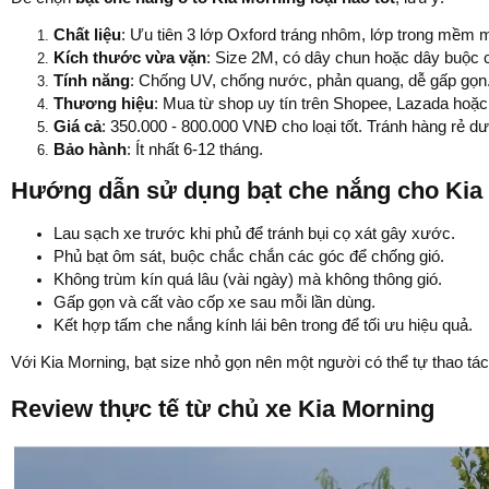
Chất liệu
: Ưu tiên 3 lớp Oxford tráng nhôm, lớp trong mềm m
Kích thước vừa vặn
: Size 2M, có dây chun hoặc dây buộc c
Tính năng
: Chống UV, chống nước, phản quang, dễ gấp gọn
Thương hiệu
: Mua từ shop uy tín trên Shopee, Lazada hoặ
Giá cả
: 350.000 - 800.000 VNĐ cho loại tốt. Tránh hàng rẻ d
Bảo hành
: Ít nhất 6-12 tháng.
Hướng dẫn sử dụng bạt che nắng cho Kia
Lau sạch xe trước khi phủ để tránh bụi cọ xát gây xước.
Phủ bạt ôm sát, buộc chắc chắn các góc để chống gió.
Không trùm kín quá lâu (vài ngày) mà không thông gió.
Gấp gọn và cất vào cốp xe sau mỗi lần dùng.
Kết hợp tấm che nắng kính lái bên trong để tối ưu hiệu quả.
Với Kia Morning, bạt size nhỏ gọn nên một người có thể tự thao tá
Review thực tế từ chủ xe Kia Morning