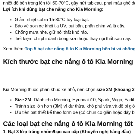
nhiệt độ bên trong lên tới 60-70°C, gây nứt tableau, phai màu ghế d
Lợi ích khi dùng bạt che nắng cho Kia Morning
:
Giảm nhiệt cabin 15-30°C tùy loại bạt.
Bảo vệ sơn xe khỏi tia UV, bụi bẩn, phân chim và lá cây.
Chống mưa nhẹ, giữ nội thất khô ráo.
Tiết kiệm chi phí đánh bóng sơn hoặc thay nội thất sau này.
Xem thêm:
Top 5 bạt che nắng ô tô Kia Morning bền bỉ và chốn
Kích thước bạt che nắng ô tô Kia Morning
Kia Morning thuộc phân khúc xe nhỏ, nên chọn
size 2M (khoảng 2
Size 2M
: Dành cho Morning, Hyundai i10, Spark, Wigo, Fadil.
Tránh size lớn hơn (3M) vì dư thừa, khó phủ vừa và dễ bị gió 
Ưu tiên bạt thiết kế theo form xe (có chun co giãn hoặc dây 
Các loại bạt che nắng ô tô Kia Morning tốt
1. Bạt 3 lớp tráng nhôm/bạc cao cấp (Khuyến nghị hàng đầu)