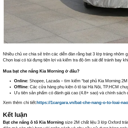
Nhiều chủ xe chia sẻ trên các diễn đàn rằng bạt 3 lớp tráng nhôm g
Chọn loại có túi đựng tiện lợi và kiểm tra độ ôm sát để tránh bay khi
Mua bạt che nắng Kia Morning ở đâu?
Online
: Shopee, Lazada – tìm kiếm “bạt phủ Kia Morning 2M 
Offline
: Các cửa hàng phụ kiện ô tô tại Hà Nội, TP.HCM chu
Ưu tiên sản phẩm có đánh giá cao (4.8+ sao) và chính sách đ
Xem thêm chi tiết:
https://1cargara.vn/bat-che-nang-o-to-loai-nao
Kết luận
Bạt che nắng ô tô Kia Morning
size 2M chất liệu 3 lớp Oxford tr