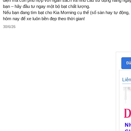
diện mà còn phù hợp với ngân sách và nhu cầu sử dụng hàng ngày 
bạn – hãy đầu tư ngay một bộ bạt chất lượng.
Nếu bạn đang tìm bạt cho Kia Morning cụ thể (số sàn hay tự động, 
hôm nay để xe luôn bền đẹp theo thời gian!
30/6/26
Đă
Liê