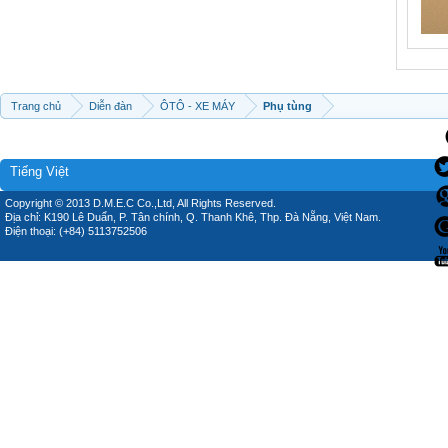
Trang chủ
Diễn đàn
ÔTÔ - XE MÁY
Phụ tùng
Tiếng Việt
Copyright © 2013 D.M.E.C Co.,Ltd, All Rights Reserved.
Địa chỉ: K190 Lê Duẩn, P. Tân chính, Q. Thanh Khê, Thp. Đà Nẵng, Việt Nam.
Điện thoại: (+84) 5113752506