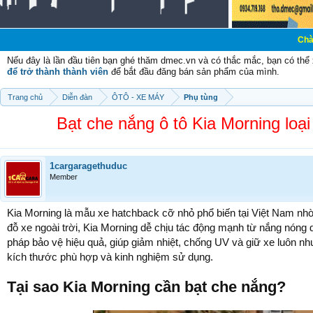
Chào mừng các bạn
Nếu đây là lần đầu tiên bạn ghé thăm dmec.vn và có thắc mắc, bạn có th
để trở thành thành viên
để bắt đầu đăng bán sản phẩm của mình.
Trang chủ
Diễn đàn
ÔTÔ - XE MÁY
Phụ tùng
Bạt che nắng ô tô Kia Morning loạ
1cargaragethuduc
Member
Kia Morning là mẫu xe hatchback cỡ nhỏ phổ biến tại Việt Nam nhờ th
đỗ xe ngoài trời, Kia Morning dễ chịu tác động mạnh từ nắng nóng 
pháp bảo vệ hiệu quả, giúp giảm nhiệt, chống UV và giữ xe luôn nh
kích thước phù hợp và kinh nghiệm sử dụng.
Tại sao Kia Morning cần bạt che nắng?