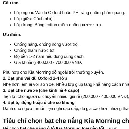
Cấu tạo
:
Lớp ngoài: Vải dù Oxford hoặc PE tráng nhôm phản quang.
Lớp giữa: Cách nhiệt.
Lớp trong: Bông cotton mềm chống xước sơn.
Ưu điểm
:
Chống nắng, chống nóng vượt trội.
Chống thấm nước tốt.
Độ bền 1-2 năm nếu dùng đúng cách.
Giá khoảng 400.000 - 700.000 VNĐ.
Phù hợp cho Kia Morning đỗ ngoài trời thường xuyên.
2. Bạt phủ vải dù Oxford 2-4 lớp
Nhẹ hơn, êm ái với sơn xe. Nhiều lớp giúp tăng khả năng cách nhi
3. Bạt che nửa xe (che kính lái + capo)
Tiện lợi cho người di chuyển nhiều, giá rẻ (200.000 - 400.000 VNĐ),
4. Bạt tự động hoặc ô che có khung
Dành cho người muốn tiện nghi cao cấp, dù giá cao hơn nhưng tha
Tiêu chí chọn bạt che nắng Kia Morning c
Để chọn
bạt che nắng ô tô Kia Morning loại nào tốt
, lưu ý: