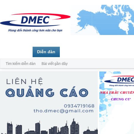
Trang chủ
Diễn đàn
Thành viên
Tìm kiếm diễn đàn
Bài viết gần đây