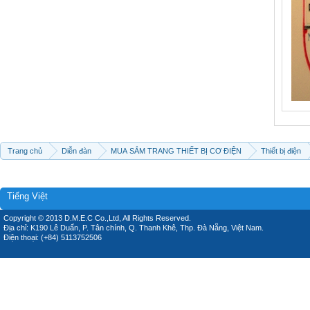
Trang chủ
Diễn đàn
MUA SẮM TRANG THIẾT BỊ CƠ ĐIỆN
Thiết bị điện
Tiếng Việt
Copyright © 2013 D.M.E.C Co.,Ltd, All Rights Reserved.
Địa chỉ: K190 Lê Duẩn, P. Tân chính, Q. Thanh Khê, Thp. Đà Nẵng, Việt Nam.
Điện thoại: (+84) 5113752506