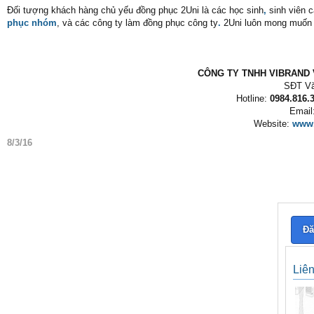
Đối tượng khách hàng chủ yếu đồng phục 2Uni là các học sinh
,
sinh viên 
phục nhóm
, và các công ty làm đồng phục công ty
.
2Uni luôn mong muốn
CÔNG TY TNHH VIBRAND V
SĐT Vă
Hotline:
0984.816.3
Email
Website:
www.
8/3/16
Đă
Liê