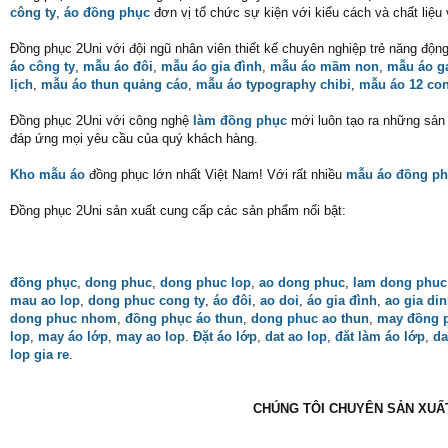
công ty
,
áo đồng phục
đơn vị tổ chức sự kiện với kiểu cách và chất liệu
Đồng phục 2Uni với đội ngũ nhân viên thiết kế chuyên nghiệp trẻ năng độn
áo công ty
,
mẫu áo đôi
,
mẫu áo gia đình
,
mẫu áo mầm non
,
mẫu áo 
lịch
,
mẫu áo thun quảng cáo
,
mẫu áo typography chibi
,
mẫu áo 12 con
Đồng phục 2Uni với công nghệ
làm đồng phục
mới luôn tạo ra những sản p
đáp ứng mọi yêu cầu của quý khách hàng.
Kho mẫu áo
đồng phục lớn nhất Việt Nam! Với rất nhiều
mẫu áo đồng ph
Đồng phục 2Uni sản xuất cung cấp các sản phẩm nổi bật:
đồng phục
,
dong phuc
,
dong phuc lop
,
ao dong phuc
,
lam dong phuc
mau ao lop
,
dong phuc cong ty
,
áo đôi
,
ao doi
,
áo gia đình
,
ao gia di
dong phuc nhom
,
đồng phục áo thun
,
dong phuc ao thun
,
may đồng 
lop
,
may áo lớp
,
may ao lop
.
Đặt áo lớp
,
dat ao lop
,
đăt làm áo lớp
,
da
lop gia re
.
CHÚNG TÔI CHUYÊN SẢN XUẤT 