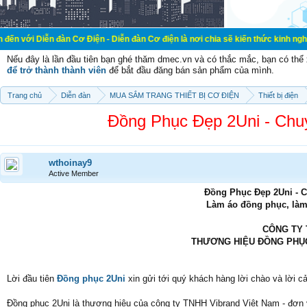
đàn Cơ Điện - Diễn đàn Cơ điện là nơi chia sẽ kiến thức kinh nghiệm trong lãn
Nếu đây là lần đầu tiên bạn ghé thăm dmec.vn và có thắc mắc, bạn có th
để trở thành thành viên
để bắt đầu đăng bán sản phẩm của mình.
Trang chủ
Diễn đàn
MUA SẮM TRANG THIẾT BỊ CƠ ĐIỆN
Thiết bị điện
Đồng Phục Đẹp 2Uni - Chu
wthoinay9
Active Member
Đồng Phục Đẹp 2Uni - 
Làm áo đồng phục, làm
CÔNG TY 
THƯƠNG HIỆU ĐỒNG PHỤC
Lời đầu tiên
Đồng phục 2Uni
xin gửi tới quý khách hàng lời chào và lời c
Đồng phục 2Uni là thương hiệu của công ty TNHH Vibrand Việt Nam - đơn 