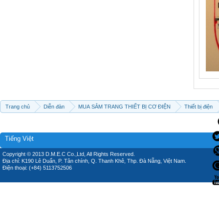
Trang chủ
Diễn đàn
MUA SẮM TRANG THIẾT BỊ CƠ ĐIỆN
Thiết bị điện
Tiếng Việt
Copyright © 2013 D.M.E.C Co.,Ltd, All Rights Reserved.
Địa chỉ: K190 Lê Duẩn, P. Tân chính, Q. Thanh Khê, Thp. Đà Nẵng, Việt Nam.
Điện thoại: (+84) 5113752506