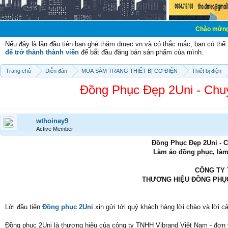
Chào mừng các bạn đến 
Nếu đây là lần đầu tiên bạn ghé thăm dmec.vn và có thắc mắc, bạn có th
để trở thành thành viên
để bắt đầu đăng bán sản phẩm của mình.
Trang chủ
Diễn đàn
MUA SẮM TRANG THIẾT BỊ CƠ ĐIỆN
Thiết bị điện
Đồng Phục Đẹp 2Uni - Chu
wthoinay9
Active Member
Đồng Phục Đẹp 2Uni - 
Làm áo đồng phục, làm
CÔNG TY 
THƯƠNG HIỆU ĐỒNG PHỤC
Lời đầu tiên
Đồng phục 2Uni
xin gửi tới quý khách hàng lời chào và lời c
Đồng phục 2Uni là thương hiệu của công ty TNHH Vibrand Việt Nam - đơn 