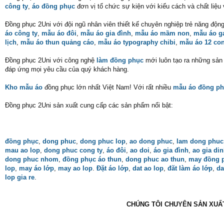
công ty
,
áo đồng phục
đơn vị tổ chức sự kiện với kiểu cách và chất liệu
Đồng phục 2Uni với đội ngũ nhân viên thiết kế chuyên nghiệp trẻ năng độn
áo công ty
,
mẫu áo đôi
,
mẫu áo gia đình
,
mẫu áo mầm non
,
mẫu áo 
lịch
,
mẫu áo thun quảng cáo
,
mẫu áo typography chibi
,
mẫu áo 12 con
Đồng phục 2Uni với công nghệ
làm đồng phục
mới luôn tạo ra những sản p
đáp ứng mọi yêu cầu của quý khách hàng.
Kho mẫu áo
đồng phục lớn nhất Việt Nam! Với rất nhiều
mẫu áo đồng ph
Đồng phục 2Uni sản xuất cung cấp các sản phẩm nổi bật:
đồng phục
,
dong phuc
,
dong phuc lop
,
ao dong phuc
,
lam dong phuc
mau ao lop
,
dong phuc cong ty
,
áo đôi
,
ao doi
,
áo gia đình
,
ao gia di
dong phuc nhom
,
đồng phục áo thun
,
dong phuc ao thun
,
may đồng 
lop
,
may áo lớp
,
may ao lop
.
Đặt áo lớp
,
dat ao lop
,
đăt làm áo lớp
,
da
lop gia re
.
CHÚNG TÔI CHUYÊN SẢN XUẤT 