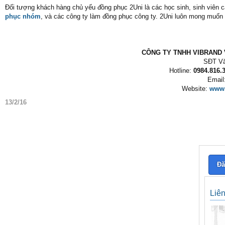
Đối tượng khách hàng chủ yếu đồng phục 2Uni là các học sinh, sinh viên 
phục nhóm
, và các công ty làm đồng phục công ty. 2Uni luôn mong muố
CÔNG TY TNHH VIBRAND V
SĐT Vă
Hotline:
0984.816.3
Email
Website:
www.
13/2/16
Đă
Liê