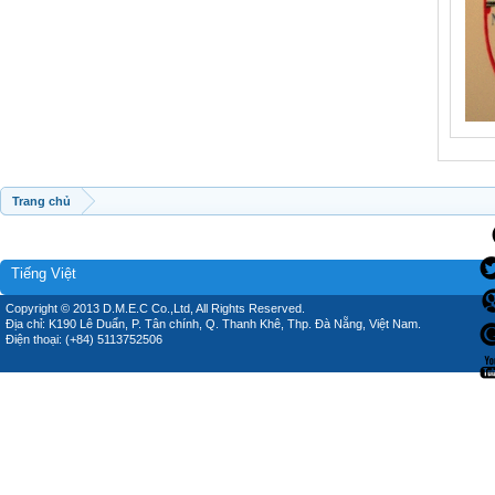
Trang chủ
Tiếng Việt
Copyright © 2013 D.M.E.C Co.,Ltd, All Rights Reserved.
Địa chỉ: K190 Lê Duẩn, P. Tân chính, Q. Thanh Khê, Thp. Đà Nẵng, Việt Nam.
Điện thoại: (+84) 5113752506