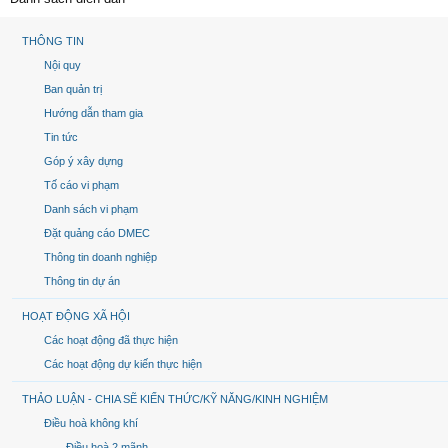
THÔNG TIN
Nội quy
Ban quản trị
Hướng dẫn tham gia
Tin tức
Góp ý xây dựng
Tố cáo vi phạm
Danh sách vi phạm
Đặt quảng cáo DMEC
Thông tin doanh nghiệp
Thông tin dự án
HOẠT ĐỘNG XÃ HỘI
Các hoạt động đã thực hiện
Các hoạt động dự kiến thực hiện
THẢO LUẬN - CHIA SẼ KIẾN THỨC/KỸ NĂNG/KINH NGHIỆM
Điều hoà không khí
Điều hoà 2 mãnh