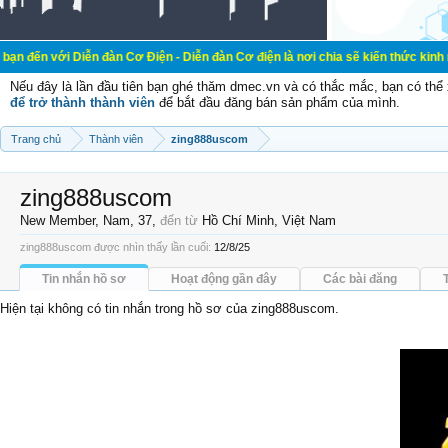
iễn đàn Cơ Điện - Diễn đàn Cơ điện là nơi chia sẽ kiến thức kinh nghiệm trong
Nếu đây là lần đầu tiên bạn ghé thăm dmec.vn và có thắc mắc, bạn có th
để trở thành thành viên
để bắt đầu đăng bán sản phẩm của mình.
Trang chủ
Thành viên
zing888uscom
zing888uscom
New Member
, Nam, 37,
đến từ
Hồ Chí Minh, Việt Nam
zing888uscom được nhìn thấy lần cuối:
12/8/25
Tin nhắn hồ sơ
Hoạt động gần đây
Các bài đăng
Hiện tại không có tin nhắn trong hồ sơ của zing888uscom.