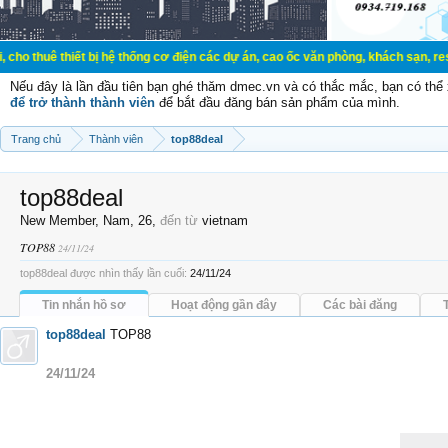
uê thiết bị hệ thống cơ điện các dự án, cao ốc văn phòng, khách sạn, resort.
Nếu đây là lần đầu tiên bạn ghé thăm dmec.vn và có thắc mắc, bạn có th
để trở thành thành viên
để bắt đầu đăng bán sản phẩm của mình.
Trang chủ
Thành viên
top88deal
top88deal
New Member
, Nam, 26,
đến từ
vietnam
TOP88
24/11/24
top88deal được nhìn thấy lần cuối:
24/11/24
Tin nhắn hồ sơ
Hoạt động gần đây
Các bài đăng
top88deal
TOP88
24/11/24