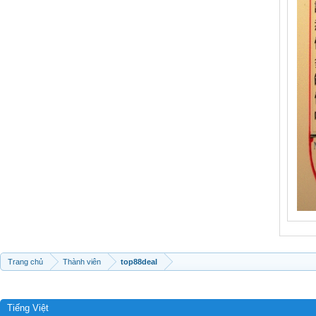
Trang chủ
Thành viên
top88deal
Tiếng Việt