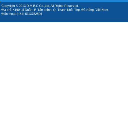
Copyright © 2013 D.M.E.C Co.,Ltd, All Rights Reserved.
Địa chỉ: K190 Lê Duẩn, P. Tân chính, Q. Thanh Khê, Thp. Đà Nẵng, Việt Nam.
Điện thoại: (+84) 5113752506