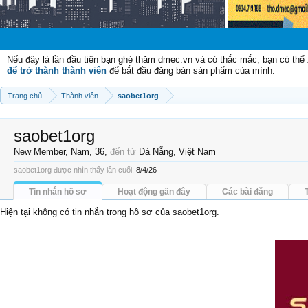
C
Nếu đây là lần đầu tiên bạn ghé thăm dmec.vn và có thắc mắc, bạn có th
để trở thành thành viên
để bắt đầu đăng bán sản phẩm của mình.
Trang chủ
Thành viên
saobet1org
saobet1org
New Member
, Nam, 36,
đến từ
Đà Nẵng, Việt Nam
saobet1org được nhìn thấy lần cuối:
8/4/26
Tin nhắn hồ sơ
Hoạt động gần đây
Các bài đăng
Hiện tại không có tin nhắn trong hồ sơ của saobet1org.