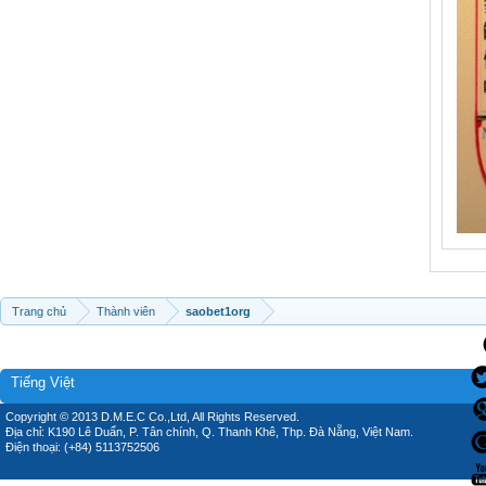
Trang chủ
Thành viên
saobet1org
Tiếng Việt
Copyright © 2013 D.M.E.C Co.,Ltd, All Rights Reserved.
Địa chỉ: K190 Lê Duẩn, P. Tân chính, Q. Thanh Khê, Thp. Đà Nẵng, Việt Nam.
Điện thoại: (+84) 5113752506