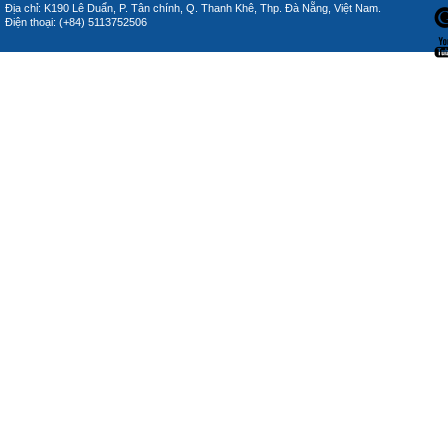
Địa chỉ: K190 Lê Duẩn, P. Tân chính, Q. Thanh Khê, Thp. Đà Nẵng, Việt Nam.
Điện thoại: (+84) 5113752506