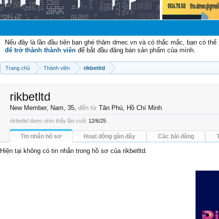
Chà
Nếu đây là lần đầu tiên bạn ghé thăm dmec.vn và có thắc mắc, bạn có th
để trở thành thành viên
để bắt đầu đăng bán sản phẩm của mình.
Trang chủ
Thành viên
rikbetltd
rikbetltd
New Member
, Nam, 35,
đến từ
Tân Phú, Hồ Chí Minh
rikbetltd được nhìn thấy lần cuối:
12/6/25
Tin nhắn hồ sơ
Hoạt động gần đây
Các bài đăng
Hiện tại không có tin nhắn trong hồ sơ của rikbetltd.