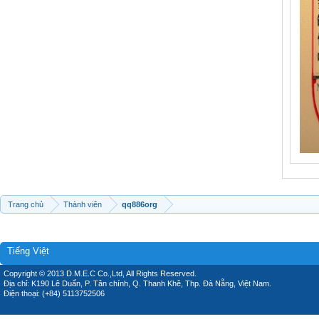
Trang chủ
Thành viên
qq886org
Tiếng Việt
Copyright © 2013 D.M.E.C Co.,Ltd, All Rights Reserved.
Địa chỉ: K190 Lê Duẩn, P. Tân chính, Q. Thanh Khê, Thp. Đà Nẵng, Việt Nam.
Điện thoại: (+84) 5113752506