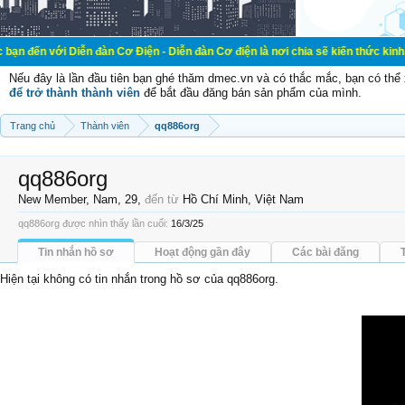
Diễn đàn Cơ Điện - Diễn đàn Cơ điện là nơi chia sẽ kiến thức kinh nghiệm tron
Nếu đây là lần đầu tiên bạn ghé thăm dmec.vn và có thắc mắc, bạn có th
để trở thành thành viên
để bắt đầu đăng bán sản phẩm của mình.
Trang chủ
Thành viên
qq886org
qq886org
New Member
, Nam, 29,
đến từ
Hồ Chí Minh, Việt Nam
qq886org được nhìn thấy lần cuối:
16/3/25
Tin nhắn hồ sơ
Hoạt động gần đây
Các bài đăng
Hiện tại không có tin nhắn trong hồ sơ của qq886org.