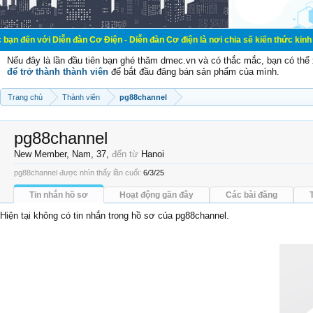
i Diễn đàn Cơ Điện - Diễn đàn Cơ điện là nơi chia sẽ kiến thức kinh nghiệm tr
Nếu đây là lần đầu tiên bạn ghé thăm dmec.vn và có thắc mắc, bạn có th
để trở thành thành viên
để bắt đầu đăng bán sản phẩm của mình.
Trang chủ
Thành viên
pg88channel
pg88channel
New Member
, Nam, 37,
đến từ
Hanoi
pg88channel được nhìn thấy lần cuối:
6/3/25
Tin nhắn hồ sơ
Hoạt động gần đây
Các bài đăng
Hiện tại không có tin nhắn trong hồ sơ của pg88channel.