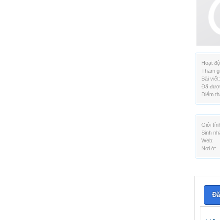
Hoạt độ
Tham gi
Bài viết:
Đã được
Điểm th
Giới tín
Sinh nh
Web:
Nơi ở:
Đă