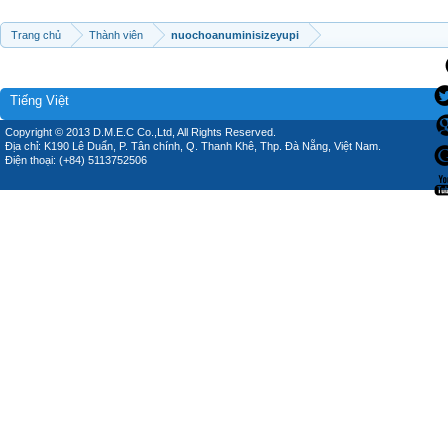
Trang chủ
Thành viên
nuochoanuminisizeyupi
Tiếng Việt
Copyright © 2013 D.M.E.C Co.,Ltd, All Rights Reserved.
Địa chỉ: K190 Lê Duẩn, P. Tân chính, Q. Thanh Khê, Thp. Đà Nẵng, Việt Nam.
Điện thoại: (+84) 5113752506