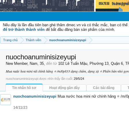
Ch
Nếu đây là lần đầu tiên bạn ghé thăm dmec.vn và có thắc mắc, bạn có th
để trở thành thành viên
để bắt đầu đăng bán sản phẩm của mình.
Trang chủ
Thành viên
nuochoanuminisizeyupi
nuochoanuminisizeyupi
New Member
, Nam, 35,
đến từ
102 Lê Tuấn Mậu, Phường 13, Quận 6, 
Mua nước hoa mini nữ chính hãng ⭐ /m/0p833 dạng chấm, dạng xịt ⭐ Phiên bản nhỏ gọn 
nuochoanuminisizeyupi được nhìn thấy lần cuối:
29/5/24
Tin nhắn hồ sơ
Hoạt động gần đây
Các bài đăng
nuochoanuminisizeyupi
Mua nước hoa mini nữ chính hãng ⭐ /m/0p8
14/11/23