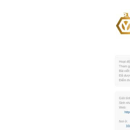
Hoạt độ
Tham gi
Bài viết:
Đã được
Điểm th
Giới tín
Sinh nh
Web:
http
Nơi ở:
10