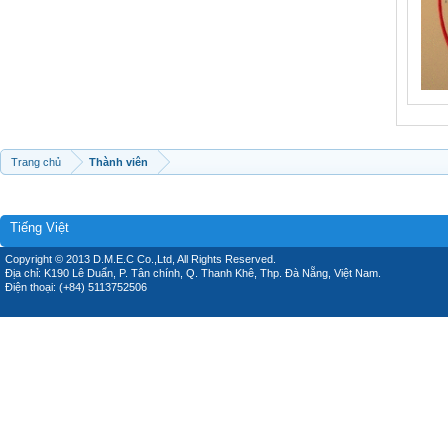
Trang chủ
Thành viên
Tiếng Việt
Copyright © 2013 D.M.E.C Co.,Ltd, All Rights Reserved.
Địa chỉ: K190 Lê Duẩn, P. Tân chính, Q. Thanh Khê, Thp. Đà Nẵng, Việt Nam.
Điện thoại: (+84) 5113752506