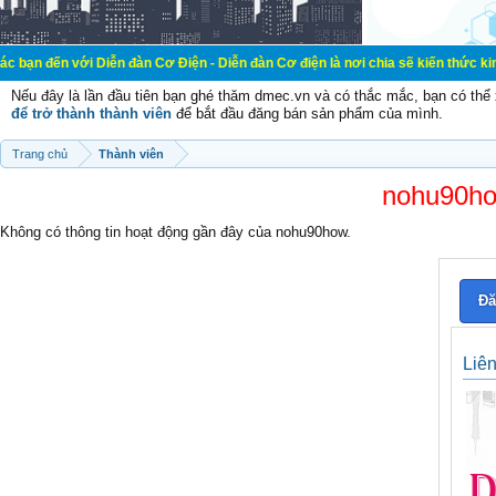
i Diễn đàn Cơ Điện - Diễn đàn Cơ điện là nơi chia sẽ kiến thức kinh nghiệm tr
Nếu đây là lần đầu tiên bạn ghé thăm dmec.vn và có thắc mắc, bạn có th
để trở thành thành viên
để bắt đầu đăng bán sản phẩm của mình.
Trang chủ
Thành viên
nohu90how
Không có thông tin hoạt động gần đây của nohu90how.
Đă
Liê