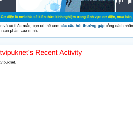
 chia sẽ kiến thức kinh nghiệm trong lãnh vực cơ điện, mua bán, ký gửi, cho t
vn và có thắc mắc, bạn có thể xem
các câu hỏi thường gặp
bằng cách nhấn 
n sản phẩm của mình.
tvipuknet's Recent Activity
tvipuknet.