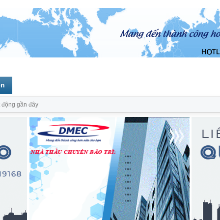
ên
 động gần đây