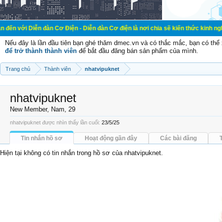
n đàn Cơ Điện - Diễn đàn Cơ điện là nơi chia sẽ kiến thức kinh nghiệm trong lã
Nếu đây là lần đầu tiên bạn ghé thăm dmec.vn và có thắc mắc, bạn có th
để trở thành thành viên
để bắt đầu đăng bán sản phẩm của mình.
Trang chủ
Thành viên
nhatvipuknet
nhatvipuknet
New Member
, Nam, 29
nhatvipuknet được nhìn thấy lần cuối:
23/5/25
Tin nhắn hồ sơ
Hoạt động gần đây
Các bài đăng
Hiện tại không có tin nhắn trong hồ sơ của nhatvipuknet.