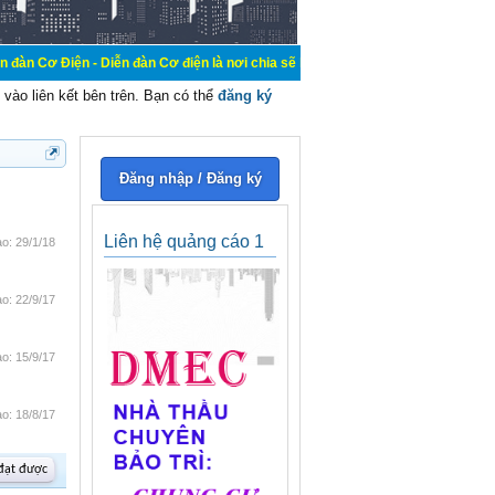
- Diễn đàn Cơ điện là nơi chia sẽ kiến thức kinh nghiệm trong lãnh vực cơ điện
vào liên kết bên trên. Bạn có thể
đăng ký
Đăng nhập / Đăng ký
Liên hệ quảng cáo 1
ào:
29/1/18
ào:
22/9/17
ào:
15/9/17
ào:
18/8/17
 đạt được