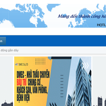
ên
 động gần đây