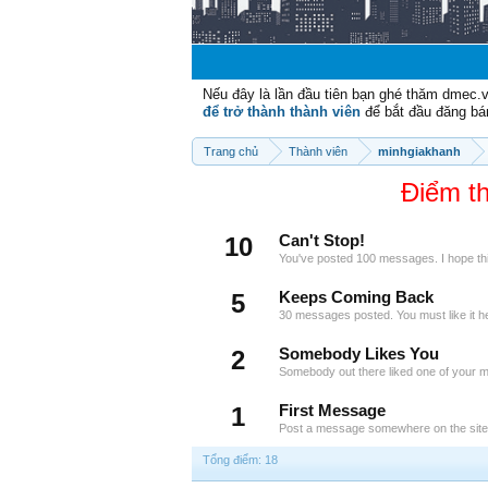
Nếu đây là lần đầu tiên bạn ghé thăm dmec.
để trở thành thành viên
để bắt đầu đăng bá
Trang chủ
Thành viên
minhgiakhanh
Điểm t
10
Can't Stop!
You've posted 100 messages. I hope th
5
Keeps Coming Back
30 messages posted. You must like it h
2
Somebody Likes You
Somebody out there liked one of your m
1
First Message
Post a message somewhere on the site t
Tổng điểm: 18