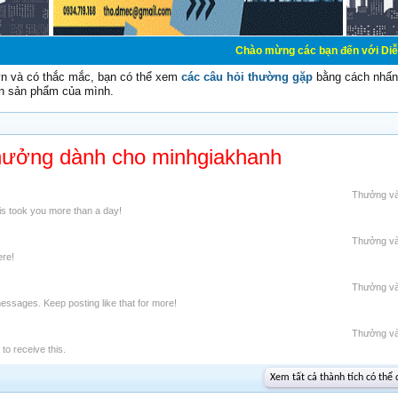
Chào mừng các bạn đến với Diễn đàn Cơ Điện 
vn và có thắc mắc, bạn có thể xem
các câu hỏi thường gặp
bằng cách nhấn 
n sản phẩm của mình.
hưởng dành cho minhgiakhanh
Thưởng v
is took you more than a day!
Thưởng v
ere!
Thưởng v
essages. Keep posting like that for more!
Thưởng v
o receive this.
Xem tất cả thành tích có thể