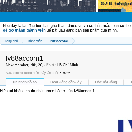
C
Nếu đây là lần đầu tiên bạn ghé thăm dmec.vn và có thắc mắc, bạn có th
để trở thành thành viên
để bắt đầu đăng bán sản phẩm của mình.
Trang chủ
Thành viên
lv88accom1
lv88accom1
New Member
, Nữ, 26,
đến từ
Hồ Chí Minh
lv88accom1 được nhìn thấy lần cuối:
31/5/26
Tin nhắn hồ sơ
Hoạt động gần đây
Các bài đăng
Hiện tại không có tin nhắn trong hồ sơ của lv88accom1.