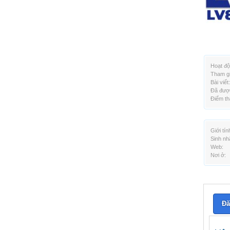
Hoạt độ
Tham gi
Bài viết:
Đã được
Điểm th
Giới tín
Sinh nh
Web:
Nơi ở:
Đă