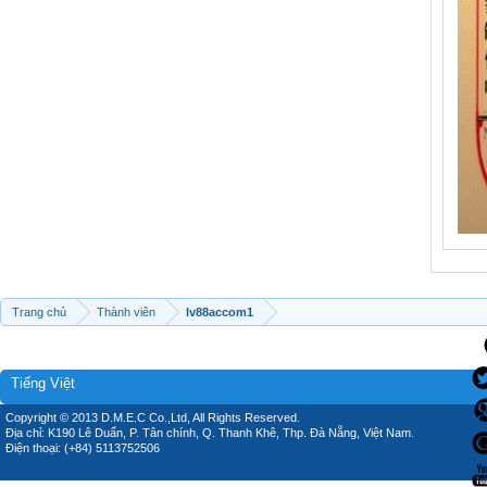
Trang chủ
Thành viên
lv88accom1
Tiếng Việt
Copyright © 2013 D.M.E.C Co.,Ltd, All Rights Reserved.
Địa chỉ: K190 Lê Duẩn, P. Tân chính, Q. Thanh Khê, Thp. Đà Nẵng, Việt Nam.
Điện thoại: (+84) 5113752506