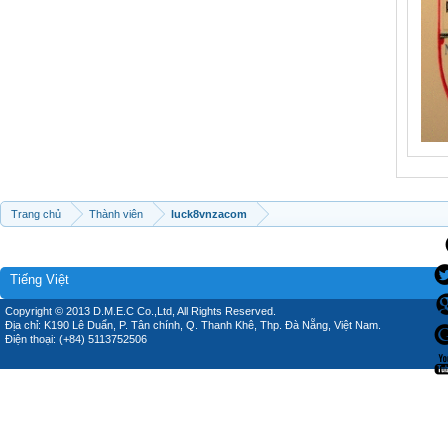
Trang chủ
Thành viên
luck8vnzacom
Tiếng Việt
Copyright © 2013 D.M.E.C Co.,Ltd, All Rights Reserved.
Địa chỉ: K190 Lê Duẩn, P. Tân chính, Q. Thanh Khê, Thp. Đà Nẵng, Việt Nam.
Điện thoại: (+84) 5113752506