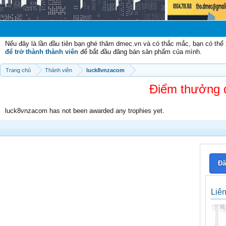
Nếu đây là lần đầu tiên bạn ghé thăm dmec.vn và có thắc mắc, bạn có th
để trở thành thành viên
để bắt đầu đăng bán sản phẩm của mình.
Trang chủ
Thành viên
luck8vnzacom
Điểm thưởng 
luck8vnzacom has not been awarded any trophies yet.
Đă
Liê