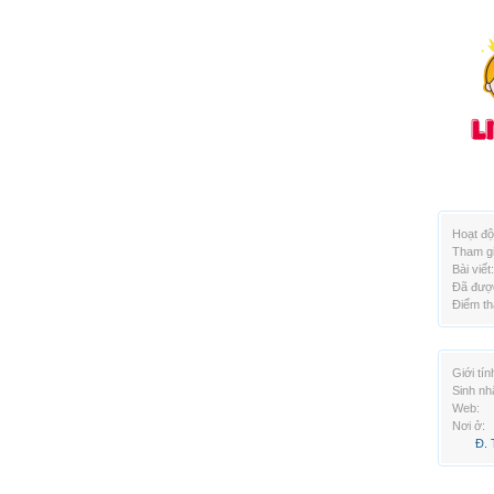
Hoạt độ
Tham gi
Bài viết:
Đã được
Điểm th
Giới tín
Sinh nh
Web:
Nơi ở:
Đ. 