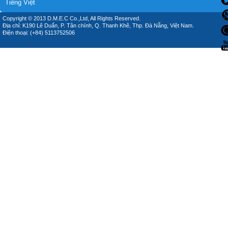
Tiếng Việt
Copyright © 2013 D.M.E.C Co.,Ltd, All Rights Reserved.
Địa chỉ: K190 Lê Duẩn, P. Tân chính, Q. Thanh Khê, Thp. Đà Nẵng, Việt Nam.
Điện thoại: (+84) 5113752506