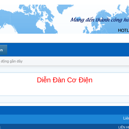
ên
 động gần đây
Diễn Đàn Cơ Điện
Liê
.
LIÊN H