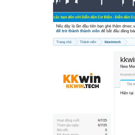
Chào mừng các bạn đến với Diễn đàn Cơ Điện - Diễn đàn Cơ điện là nơi c
Nếu đây là lần đầu tiên bạn ghé thăm dmec.
để trở thành thành viên
để bắt đầu đăng bá
Trang chủ
Thành viên
kkwintech
kkwi
New Me
kkwintech
Tin 
Hiện tại
Hoạt động cuối:
6/7/25
Tham gia ngày:
6/7/25
Bài viết:
0
Đã được thích:
0