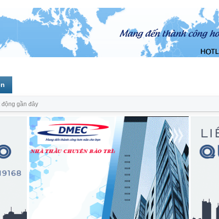
ên
 động gần đây