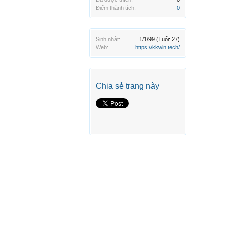
Điểm thành tích:
0
Sinh nhật:
1/1/99
(Tuổi: 27)
Web:
https://kkwin.tech/
Chia sẻ trang này