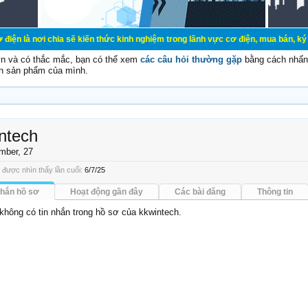
hia sẽ kiến thức kinh nghiệm trong lãnh vực cơ điện, mua bán, ký gửi, cho thuê
vn và có thắc mắc, bạn có thể xem
các câu hỏi thường gặp
bằng cách nhấn 
n sản phẩm của mình.
ntech
mber
, 27
 được nhìn thấy lần cuối:
6/7/25
nhắn hồ sơ
Hoạt động gần đây
Các bài đăng
Thông tin
 không có tin nhắn trong hồ sơ của kkwintech.