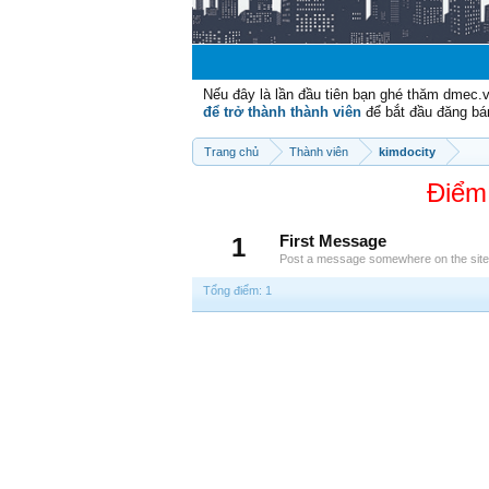
Nếu đây là lần đầu tiên bạn ghé thăm dmec.
để trở thành thành viên
để bắt đầu đăng bá
Trang chủ
Thành viên
kimdocity
Điểm
1
First Message
Post a message somewhere on the site t
Tổng điểm: 1