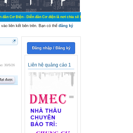
 Diễn đàn Cơ điện là nơi chia sẽ kiến thức kinh nghiệm trong lãnh vực cơ điện
vào liên kết bên trên. Bạn có thể
đăng ký
Đăng nhập / Đăng ký
Liên hệ quảng cáo 1
ào:
30/5/26
 đạt được