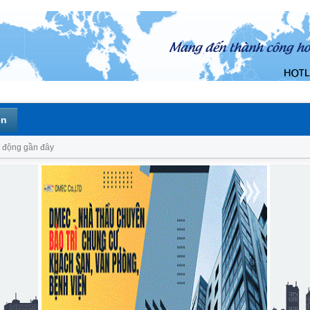
ên
 động gần đây