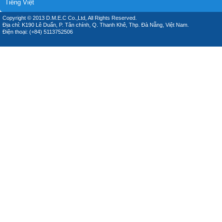
Tiếng Việt
Copyright © 2013 D.M.E.C Co.,Ltd, All Rights Reserved.
Địa chỉ: K190 Lê Duẩn, P. Tân chính, Q. Thanh Khê, Thp. Đà Nẵng, Việt Nam.
Điện thoại: (+84) 5113752506