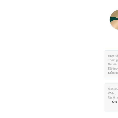
Hoạt độ
Tham gi
Bài viết:
Đã được
Điểm th
Sinh nh
Web:
Nghề ng
Khu 