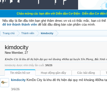
Chào mừng các bạn đến với Diễn đàn Cơ Điện - Diễn đàn Cơ điện là nơi chia sẽ
Nếu đây là lần đầu tiên bạn ghé thăm dmec.vn và có thắc mắc, bạn có th
để trở thành thành viên
để bắt đầu đăng bán sản phẩm của mình.
Trang chủ
Thành viên
kimdocity
kimdocity
New Member
, 27
KimDo City là khu đô thị hiện đại quy mô khoảng 460ha tại huyện Yên Phong, Bắc Ninh v
kimdocity được nhìn thấy lần cuối:
3/6/26
Tin nhắn hồ sơ
Hoạt động gần đây
Các bài đăng
kimdocity
KimDo City là khu đô thị hiện đại quy mô khoảng 460ha t
3/6/26