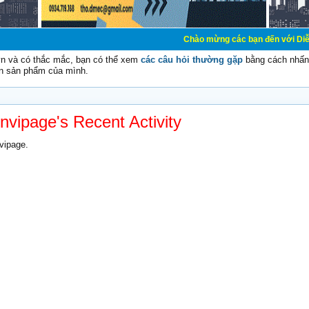
Chào mừng các bạn đến với Diễn đàn Cơ Điện 
vn và có thắc mắc, bạn có thể xem
các câu hỏi thường gặp
bằng cách nhấn 
n sản phẩm của mình.
invipage's Recent Activity
vipage.