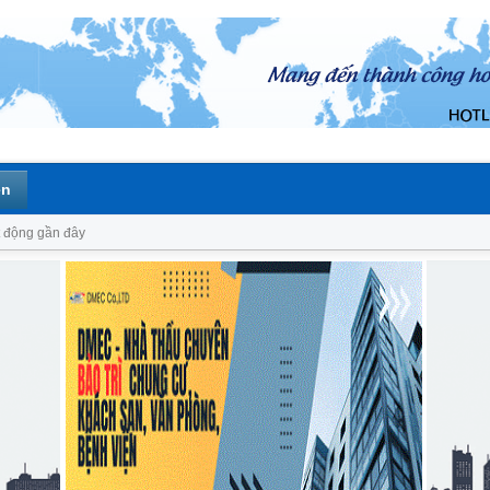
ên
 động gần đây