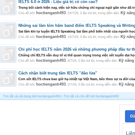
IELTS 6.0 ở 2026 - Liệu giá trị có còn cao?
Trong bối cảnh hiện nay, việc sở hữu chứng chỉ ngoại ngữ gần như đã trở 
hoctienganh493
Kỹ năn
Chủ đề bởi:
,
24/7/26
, 0 lần trả lời, trong diễn đàn:
Những sai lầm kìm hãm band điểm IELTS Speaking và Writin
Sai lầm khi tự luyện IELTS Speaking Sai lầm phổ biến nhất của người học
hoctienganh493
Kỹ năn
Chủ đề bởi:
,
15/7/26
, 0 lần trả lời, trong diễn đàn:
Chi phí học IELTS năm 2026 và những phương pháp đầu tư th
Chứng chỉ IELTS vẫn duy trì vị thế quan trọng trong việc xét tuyển đại họ
hoctienganh493
Kỹ năng
Chủ đề bởi:
,
8/7/26
, 0 lần trả lời, trong diễn đàn:
Cách nhận biết trung tâm IELTS "đào lửa"
Cơn sốt IELTS chưa bao giờ hạ nhiệt tại Việt Nam, kéo theo sự ra đời củ
hoctienganh493
Kỹ năng
Chủ đề bởi:
,
2/7/26
, 0 lần trả lời, trong diễn đàn:
Tìm tất cả nội dung bởi hoctienganh493
Tìm tất cả chủ đề bởi hoctienganh493
Đă
Liê