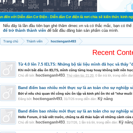
n đàn Cơ Điện - Diễn đàn Cơ điện là nơi chia sẽ kiến thức kinh nghiệm trong lã
Nếu đây là lần đầu tiên bạn ghé thăm dmec.vn và có thắc mắc, bạn có th
để trở thành thành viên
để bắt đầu đăng bán sản phẩm của mình.
Trang chủ
Thành viên
hoctienganh493
Recent Cont
Từ 4.0 lên 7.5 IELTS: Những bộ tài liệu mình đã học và thấy "
Khi mới bắt đầu ôn IELTS, mình cũng từng loay hoay không biết nên học t
hoctienganh493
Chủ đề bởi:
,
Thứ năm lúc 21:20
, 0 lần trả lời, trong diễn đà
Band điểm bao nhiêu mới thực sự là an toàn cho sự nghiệp v
Bởi vì nếu chủ quan thì công sức ôn tập và kinh phí ôn thi sẽ "như muối 
hoctienganh493
Kỹ năng
Đăng bởi:
,
31/7/26
trong diễn đàn:
Band điểm bao nhiêu mới thực sự là an toàn cho sự nghiệp v
Hello Forum, ở bài viết trước, chúng ta đã thảo luận về những cánh cửa 
hoctienganh493
Kỹ năn
Chủ đề bởi:
,
31/7/26
, 1 lần trả lời, trong diễn đàn: