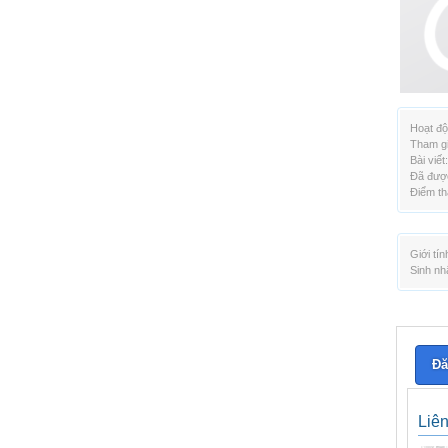
Hoạt độ
Tham gi
Bài viết:
Đã được
Điểm th
Giới tín
Sinh nh
Đă
Liê