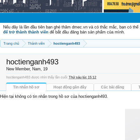
Chào
Nếu đây là lần đầu tiên bạn ghé thăm dmec.vn và có thắc mắc, bạn có th
để trở thành thành viên
để bắt đầu đăng bán sản phẩm của mình.
Trang chủ
Thành viên
hoctienganh493
hoctienganh493
New Member
, Nam, 19
hoctienganh493 được nhìn thấy lần cuối:
Thứ sáu lúc 15:12
Tin nhắn hồ sơ
Hoạt động gần đây
Các bài đăng
Hiện tại không có tin nhắn trong hồ sơ của hoctienganh493.