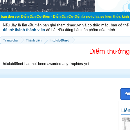
Diễn đàn Cơ Điện - Diễn đàn Cơ điện là nơi chia sẽ kiến thức kinh nghiệm trong
Nếu đây là lần đầu tiên bạn ghé thăm dmec.vn và có thắc mắc, bạn có th
để trở thành thành viên
để bắt đầu đăng bán sản phẩm của mình.
Trang chủ
Thành viên
hitclub69net
Điểm thưởng 
hitclub69net has not been awarded any trophies yet.
Đă
Liê