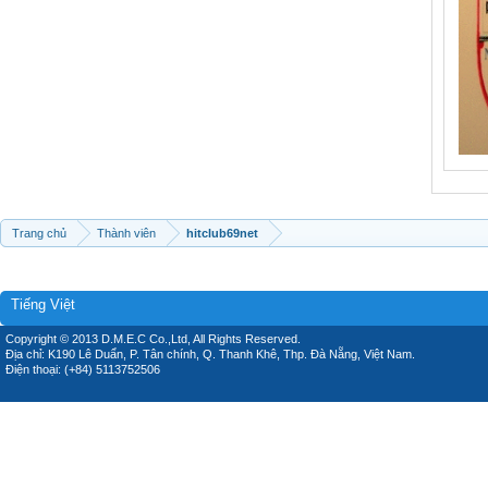
Trang chủ
Thành viên
hitclub69net
Tiếng Việt
Copyright © 2013 D.M.E.C Co.,Ltd, All Rights Reserved.
Địa chỉ: K190 Lê Duẩn, P. Tân chính, Q. Thanh Khê, Thp. Đà Nẵng, Việt Nam.
Điện thoại: (+84) 5113752506