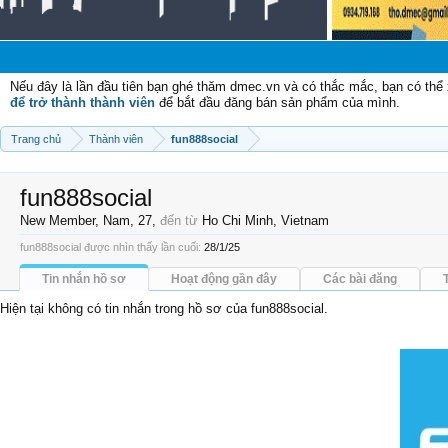
Chào mừng 
Nếu đây là lần đầu tiên bạn ghé thăm dmec.vn và có thắc mắc, bạn có th
để trở thành thành viên
để bắt đầu đăng bán sản phẩm của mình.
Trang chủ
Thành viên
fun888social
fun888social
New Member
, Nam, 27,
đến từ
Ho Chi Minh, Vietnam
fun888social được nhìn thấy lần cuối:
28/1/25
Tin nhắn hồ sơ
Hoạt động gần đây
Các bài đăng
Hiện tại không có tin nhắn trong hồ sơ của fun888social.