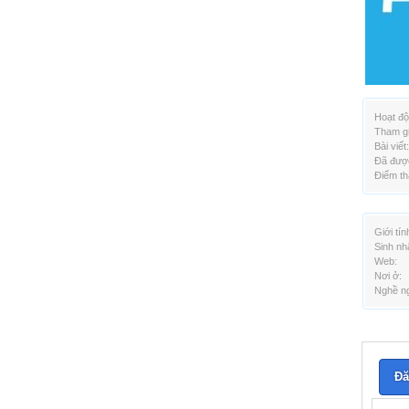
Hoạt độ
Tham gi
Bài viết:
Đã được
Điểm th
Giới tín
Sinh nh
Web:
Nơi ở:
Nghề ng
Đă