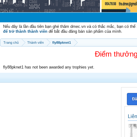
Nếu đây là lần đầu tiên bạn ghé thăm dmec.vn và có thắc mắc, bạn có th
để trở thành thành viên
để bắt đầu đăng bán sản phẩm của mình.
Trang chủ
Thành viên
fly88pknet1
Điểm thưởng
fly88pknet1 has not been awarded any trophies yet.
Đă
Liê