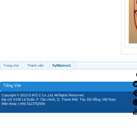
Trang chủ
Thành viên
fly88pknet1
Tiếng Việt
Copyright © 2013 D.M.E.C Co.,Ltd, All Rights Reserved.
Địa chỉ: K190 Lê Duẩn, P. Tân chính, Q. Thanh Khê, Thp. Đà Nẵng, Việt Nam.
Điện thoại: (+84) 5113752506