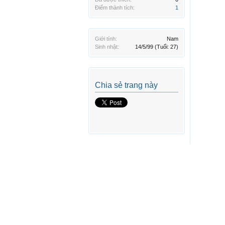
Điểm thành tích:
1
Giới tính:
Nam
Sinh nhật:
14/5/99
(Tuổi: 27)
Chia sẻ trang này