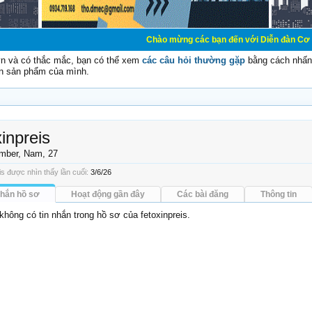
Chào mừng các bạn đến với Diễn đàn Cơ Điện - Diễn đàn
vn và có thắc mắc, bạn có thể xem
các câu hỏi thường gặp
bằng cách nhấn 
n sản phẩm của mình.
xinpreis
mber
, Nam, 27
is được nhìn thấy lần cuối:
3/6/26
nhắn hồ sơ
Hoạt động gần đây
Các bài đăng
Thông tin
 không có tin nhắn trong hồ sơ của fetoxinpreis.