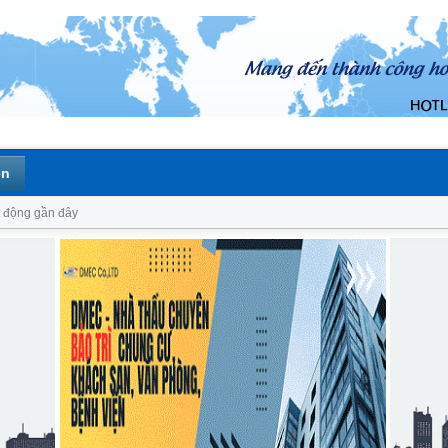
ên
 động gần đây