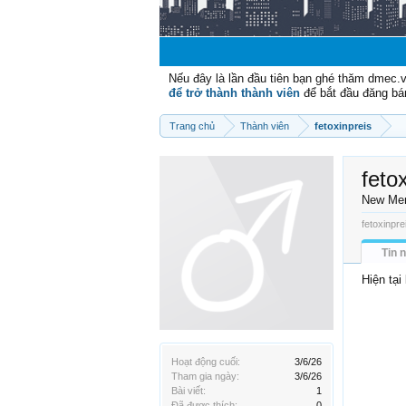
Nếu đây là lần đầu tiên bạn ghé thăm dmec.
để trở thành thành viên
để bắt đầu đăng bá
Trang chủ
Thành viên
fetoxinpreis
feto
New Me
fetoxinpre
Tin 
Hiện tại
Hoạt động cuối:
3/6/26
Tham gia ngày:
3/6/26
Bài viết:
1
Đã được thích:
0