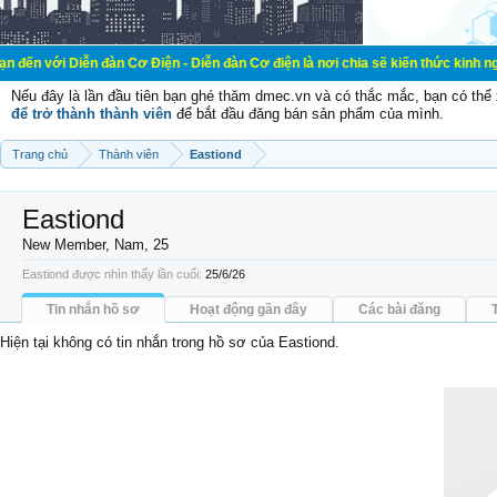
ễn đàn Cơ Điện - Diễn đàn Cơ điện là nơi chia sẽ kiến thức kinh nghiệm trong l
Nếu đây là lần đầu tiên bạn ghé thăm dmec.vn và có thắc mắc, bạn có th
để trở thành thành viên
để bắt đầu đăng bán sản phẩm của mình.
Trang chủ
Thành viên
Eastiond
Eastiond
New Member
, Nam, 25
Eastiond được nhìn thấy lần cuối:
25/6/26
Tin nhắn hồ sơ
Hoạt động gần đây
Các bài đăng
Hiện tại không có tin nhắn trong hồ sơ của Eastiond.