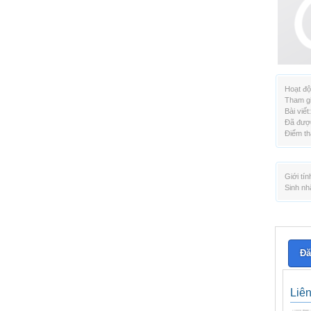
Hoạt độ
Tham gi
Bài viết:
Đã được
Điểm th
Giới tín
Sinh nh
Đă
Liê